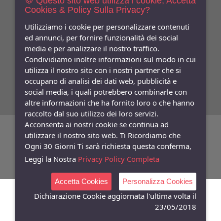
🍪 Questo sito web utilizza i cookie, Accetta
Cookies & Policy Sulla Privacy?
Indica qui la tua email per ricevere sconti e newsletter.
Consenso
Utilizziamo i cookie per personalizzare contenuti
ed annunci, per fornire funzionalità dei social
Privacy
media e per analizzare il nostro traffico.
Facebook
Condividiamo inoltre informazioni sul modo in cui
utilizza il nostro sito con i nostri partner che si
Seguici
Su
occupano di analisi dei dati web, pubblicità e
social media, i quali potrebbero combinarle con
altre informazioni che ha fornito loro o che hanno
raccolto dal suo utilizzo dei loro servizi.
Acconsenta ai nostri cookie se continua ad
©
Copyright 2026
Bifulco Abbigliamento
- P.Iva: 07252141218
utilizzare il nostro sito web. Ti Ricordiamo che
Ogni 30 Giorni Ti sarà richiesta questa conferma,
Powered:
synchrosystem labs
- Design:
adesigner
Leggi la Nostra
Privacy Policy Completa
Accetta Cookies
Personalizza Cookies
Dichiarazione Cookie aggiornata l'ultima volta il
23/05/2018