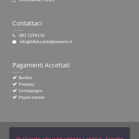
Contattaci
081 5294176
info@bifulcoabbigliamento.it
Pagamenti
Accettati
Bonifico
Postepay
Contrassegno
Paypal express
Newsletters
Iscriviti Gratis