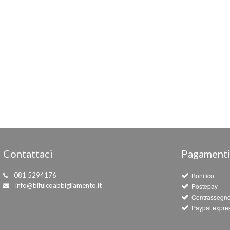
Contattaci
Pagament
081 5294176
Bonifico
info@bifulcoabbigliamento.it
Postepay
Contrassegn
Paypal expre