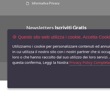
Informativa Privacy
Newsletters
Iscriviti Gratis
🍪 Questo sito web utilizza i cookie, Accetta Cook
Indica qui la tua email per ricevere sconti e newsletter.
Utilizziamo i cookie per personalizzare contenuti ed annun
Consenso Privacy
in cui utilizza il nostro sito con i nostri partner che si o
loro o che hanno raccolto dal suo utilizzo dei loro servizi.
questa conferma, Leggi la Nostra
Privacy Policy Completa
©
Copyright 2026
Bifulco Abbigliamento
- P.Iva: 07252141218