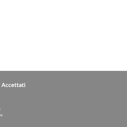
i
Accettati
o
ss