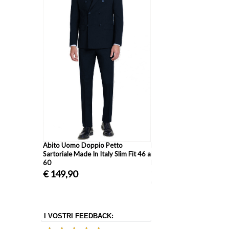
0 Grammi
lta Qualita'
Abito Uomo Doppio Petto
Pantalone Classico Due P
Sartoriale Made In Italy Slim Fit 46 a
Fresco Lana Made In Italy
60
Primavera Estate M2249 t
dalla 46 alla 62 vari colori
€ 149,90
€ 34,99
I VOSTRI FEEDBACK: