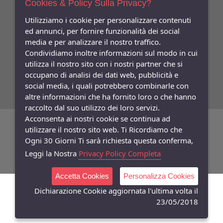
Cookies & Policy Sulla Privacy?
Indica qui la tua email per ricevere sconti e newsletter.
Consenso
Utilizziamo i cookie per personalizzare contenuti
ed annunci, per fornire funzionalità dei social
Privacy
media e per analizzare il nostro traffico.
Facebook
Condividiamo inoltre informazioni sul modo in cui
utilizza il nostro sito con i nostri partner che si
Seguici
Su
occupano di analisi dei dati web, pubblicità e
social media, i quali potrebbero combinarle con
altre informazioni che ha fornito loro o che hanno
raccolto dal suo utilizzo dei loro servizi.
Acconsenta ai nostri cookie se continua ad
©
Copyright 2026
Bifulco Abbigliamento
- P.Iva: 07252141218
utilizzare il nostro sito web. Ti Ricordiamo che
Ogni 30 Giorni Ti sarà richiesta questa conferma,
Powered:
synchrosystem labs
- Design:
adesigner
Leggi la Nostra
Privacy Policy Completa
Accetta Cookies
Personalizza Cookies
Dichiarazione Cookie aggiornata l'ultima volta il
23/05/2018