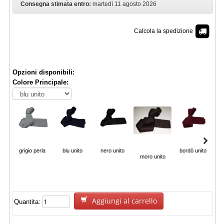
Consegna stimata entro:
martedì 11 agosto 2026
Calcola la spedizione
€ 10,20
Opzioni disponibili:
Colore Principale:
grigio perla
blu unito
nero unito
bordò unito
blu
moro unito
Aggiungi al carrello
Quantita: