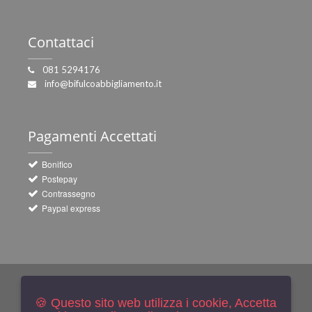
Contattaci
081 5294176
info@bifulcoabbigliamento.it
Pagamenti
Accettati
Bonifico
Postepay
Contrassegno
Paypal express
Newsletters
Iscriviti Gratis
🍪 Questo sito web utilizza i cookie, Accetta