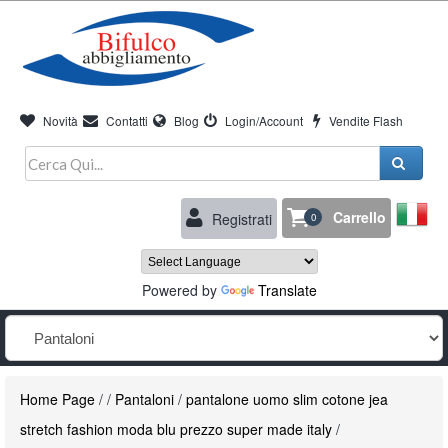
Novità
Contatti
Blog
Login/Account
Vendite Flash
Carrello
Registrati
0
Powered by
Translate
Home Page
/
/
Pantaloni
/
pantalone uomo slim cotone jea
stretch fashion moda blu prezzo super made italy
/