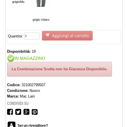
grigio/blu
grigio chiaro
Aggiungi al carrello
Quantita:
Disponibilità:
19
IN MAGAZZINO
La Combinazione Scelta non ha Giacenza Disponibile.
Codice:
321002799507
Condizione:
Nuovo
Marca:
Mac Lain
CONDIVIDI SU
Sei un rivenditore?