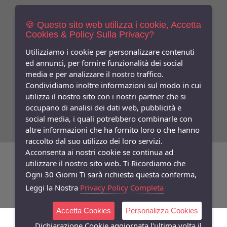
Newsletters
Iscriviti Gratis
🍪 Questo sito web utilizza i cookie, Accetta
Cookies & Policy Sulla Privacy?
Indica qui la tua email per ricevere sconti e newsletter.
Consenso
Utilizziamo i cookie per personalizzare contenuti
ed annunci, per fornire funzionalità dei social
Privacy
media e per analizzare il nostro traffico.
Facebook
Condividiamo inoltre informazioni sul modo in cui
utilizza il nostro sito con i nostri partner che si
Seguici
Su
occupano di analisi dei dati web, pubblicità e
social media, i quali potrebbero combinarle con
altre informazioni che ha fornito loro o che hanno
raccolto dal suo utilizzo dei loro servizi.
Acconsenta ai nostri cookie se continua ad
©
Copyright 2026
Bifulco Abbigliamento
- P.Iva: 07252141218
utilizzare il nostro sito web. Ti Ricordiamo che
Ogni 30 Giorni Ti sarà richiesta questa conferma,
Powered:
synchrosystem labs
- Design:
adesigner
Leggi la Nostra
Privacy Policy Completa
Accetta Cookies
Personalizza Cookies
Dichiarazione Cookie aggiornata l'ultima volta il