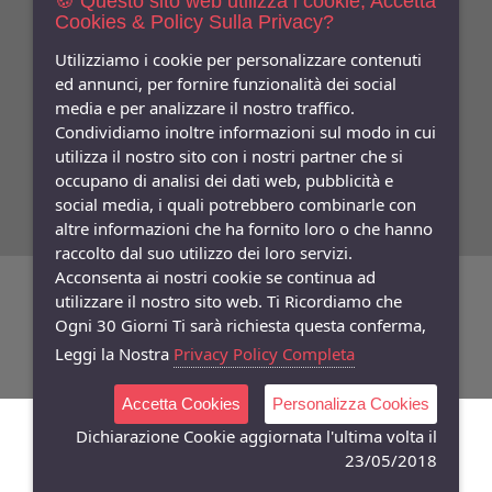
🍪 Questo sito web utilizza i cookie, Accetta
Cookies & Policy Sulla Privacy?
Indica qui la tua email per ricevere sconti e newsletter.
Consenso
Utilizziamo i cookie per personalizzare contenuti
ed annunci, per fornire funzionalità dei social
Privacy
media e per analizzare il nostro traffico.
Facebook
Condividiamo inoltre informazioni sul modo in cui
utilizza il nostro sito con i nostri partner che si
Seguici
Su
occupano di analisi dei dati web, pubblicità e
social media, i quali potrebbero combinarle con
altre informazioni che ha fornito loro o che hanno
raccolto dal suo utilizzo dei loro servizi.
Acconsenta ai nostri cookie se continua ad
©
Copyright 2026
Bifulco Abbigliamento
- P.Iva: 07252141218
utilizzare il nostro sito web. Ti Ricordiamo che
Ogni 30 Giorni Ti sarà richiesta questa conferma,
Powered:
synchrosystem labs
- Design:
adesigner
Leggi la Nostra
Privacy Policy Completa
Accetta Cookies
Personalizza Cookies
Dichiarazione Cookie aggiornata l'ultima volta il
23/05/2018