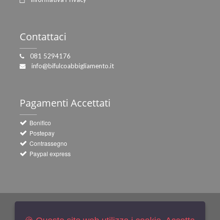
Contattaci
081 5294176
info@bifulcoabbigliamento.it
Pagamenti
Accettati
Bonifico
Postepay
Contrassegno
Paypal express
Newsletters
Iscriviti Gratis