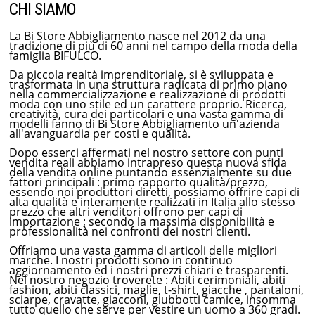
CHI SIAMO
La Bi Store Abbigliamento nasce nel 2012 da una
tradizione di più di 60 anni nel campo della moda della
famiglia BIFULCO.
Da piccola realtà imprenditoriale, si è sviluppata e
trasformata in una struttura radicata di primo piano
nella commercializzazione e realizzazione di prodotti
moda con uno stile ed un carattere proprio. Ricerca,
creatività, cura dei particolari e una vasta gamma di
modelli fanno di Bi Store Abbigliamento un'azienda
all'avanguardia per costi e qualità.
Dopo esserci affermati nel nostro settore con punti
vendita reali abbiamo intrapreso questa nuova sfida
della vendita online puntando essenzialmente su due
fattori principali : primo rapporto qualità/prezzo,
essendo noi produttori diretti, possiamo offrire capi di
alta qualità e interamente realizzati in Italia allo stesso
prezzo che altri venditori offrono per capi di
importazione ; secondo la massima disponibilità e
professionalità nei confronti dei nostri clienti.
Offriamo una vasta gamma di articoli delle migliori
marche. I nostri prodotti sono in continuo
aggiornamento ed i nostri prezzi chiari e trasparenti.
Nel nostro negozio troverete : Abiti cerimoniali, abiti
fashion, abiti classici, maglie, t-shirt, giacche , pantaloni,
sciarpe, cravatte, giacconi, giubbotti camice, insomma
tutto quello che serve per vestire un uomo a 360 gradi.