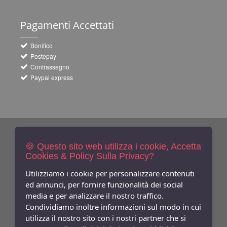
Pagamenti
Accettati
Bonifico
Postepay
Contrassegno
Paypal express
Newsletters
Iscriviti Gratis
🍪 Questo sito web utilizza i cookie, Accetta
Cookies & Policy Sulla Privacy?
Indica qui la tua email per ricevere sconti e newsletter.
Consenso
Utilizziamo i cookie per personalizzare contenuti
ed annunci, per fornire funzionalità dei social
Privacy
media e per analizzare il nostro traffico.
Facebook
Condividiamo inoltre informazioni sul modo in cui
utilizza il nostro sito con i nostri partner che si
Seguici
Su