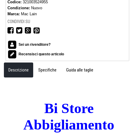
Codice:
321003524955
Condizione:
Nuovo
Marca:
Mac Lain
CONDIVIDI SU
Sei un rivenditore?
Recensisci questo articolo
Descrizione
Specifiche
Guida alle taglie
Bi Store
Abbigliamento