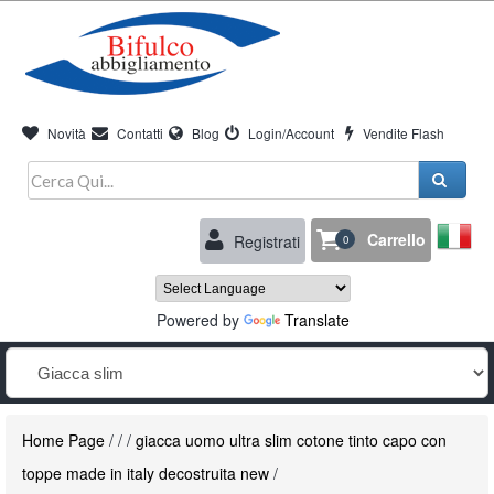
Novità
Contatti
Blog
Login/Account
Vendite Flash
Carrello
Registrati
0
Powered by
Translate
Home Page
/
/
/
giacca uomo ultra slim cotone tinto capo con
toppe made in italy decostruita new
/