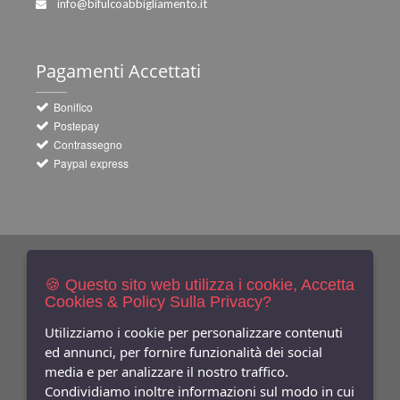
info@bifulcoabbigliamento.it
Pagamenti
Accettati
Bonifico
Postepay
Contrassegno
Paypal express
Newsletters
Iscriviti Gratis
🍪 Questo sito web utilizza i cookie, Accetta
Cookies & Policy Sulla Privacy?
Indica qui la tua email per ricevere sconti e newsletter.
Consenso
Utilizziamo i cookie per personalizzare contenuti
ed annunci, per fornire funzionalità dei social
Privacy
media e per analizzare il nostro traffico.
Facebook
Condividiamo inoltre informazioni sul modo in cui