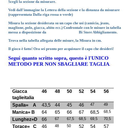
Scegli la sezione da misurare.
Vedi dall'immagine la Lettera della sezione e la distanza da misurare
(rappresentata Dalla riga rossa o verde)
Misura la sezione desiderata su un capo che usi (camicia, jeans,
maglione, polo, giacca, abito ecc.) Confrontale con le misure in tabella
messa a disposizione da
Bi Store Abbigliamento.
Trova nella tabella allegata delle misure, la Misura in cm.
Il gioco è fatto! Ora sei pronto per acquistare il capo che desideri!
Segui quanto scritto sopra, questo è l'UNICO
METODO PER NON SBAGLIARE TAGLIA
.
Giacca
46
48
50
52
54
56
taglieitalia
47
49
Spalla= A
43,5
44
45
46
68,5
Manica= B
64
65
66
67
68,5
67
67,5
68,5
69,5
70,5
Lunghez=D
66
48
50
Torace= C
46
52
54
57