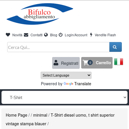
Novità
Contatti
Blog
Login/Account
Vendite Flash
Carrello
Registrati
0
Powered by
Translate
Home Page
/
/
minimal
/
T-Shirt diesel uomo, t shirt superior
vintage stampa blauer
/