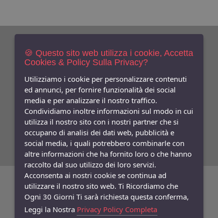
Newsletters
Iscriviti Gratis
🍪 Questo sito web utilizza i cookie, Accetta
Cookies & Policy Sulla Privacy?
Indica qui la tua email per ricevere sconti e newsletter.
Consenso
Utilizziamo i cookie per personalizzare contenuti
ed annunci, per fornire funzionalità dei social
Privacy
media e per analizzare il nostro traffico.
Facebook
Condividiamo inoltre informazioni sul modo in cui
utilizza il nostro sito con i nostri partner che si
Seguici
Su
occupano di analisi dei dati web, pubblicità e
social media, i quali potrebbero combinarle con
altre informazioni che ha fornito loro o che hanno
raccolto dal suo utilizzo dei loro servizi.
Acconsenta ai nostri cookie se continua ad
©
Copyright 2026
Bifulco Abbigliamento
- P.Iva: 07252141218
utilizzare il nostro sito web. Ti Ricordiamo che
Ogni 30 Giorni Ti sarà richiesta questa conferma,
Powered:
synchrosystem labs
- Design:
adesigner
Leggi la Nostra
Privacy Policy Completa