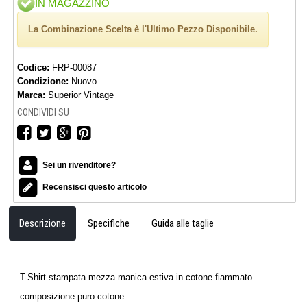
IN MAGAZZINO
La Combinazione Scelta è l'Ultimo Pezzo Disponibile.
Codice:
FRP-00087
Condizione:
Nuovo
Marca:
Superior Vintage
CONDIVIDI SU
Sei un rivenditore?
Recensisci questo articolo
Descrizione
Specifiche
Guida alle taglie
T-Shirt stampata mezza manica estiva in cotone fiammato
composizione puro cotone