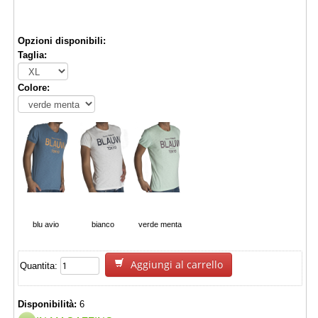
€ 9,90
Opzioni disponibili:
Taglia:
Colore:
blu avio
bianco
verde menta
Aggiungi al carrello
Quantita:
Disponibilità:
6