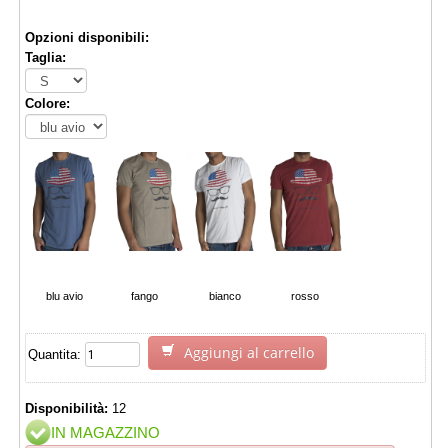
Opzioni disponibili:
Taglia:
Colore:
blu avio
fango
bianco
rosso
Aggiungi al carrello
Quantita:
Disponibilità:
12
IN MAGAZZINO