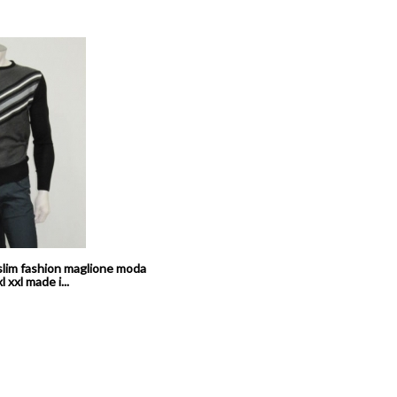
slim fashion maglione moda
 xxl made i...