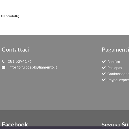
i
10
prodotti)
Contattaci
Pagament
081 5294176
Bonifico
info@bifulcoabbigliamento.it
Postepay
Contrassegn
Paypal expre
Facebook
Seguici
Su