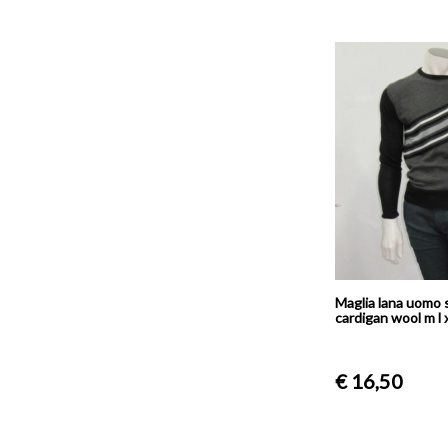
Maglia lana uomo 
cardigan wool m l xl
€ 16,50