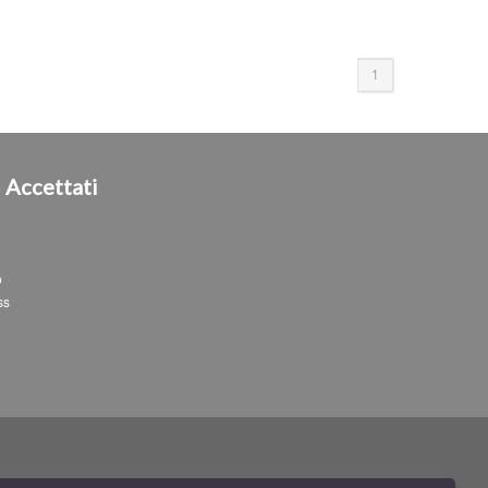
1
i
Accettati
o
ss