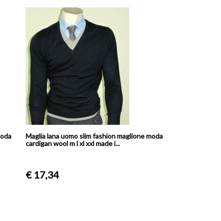
Primavera Estate S M L XL XXL XXX
19209-2920
€ 44,90
mi
Pantalone Uomo Due Pence Puro
 XL
Cotone Made In Italy Classico
Sportivo
€ 34,90
moda
Maglia lana uomo slim fashion maglione moda
cardigan wool m l xl xxl made i...
€ 17,34