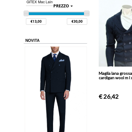
GITEX
Mac Lain
PREZZO
NOVITA
Maglia lana gross
cardigan wool m l x
€ 26,42
0 Grammi