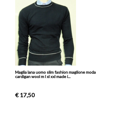
Maglia lana uomo slim fashion maglione moda
cardigan wool m l xl xxl made i...
€ 17,50
Wampum Gilet Smanicato uomo