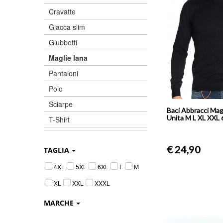
Cravatte
Giacca slim
Giubbotti
Maglie lana
Pantaloni
Polo
Sciarpe
Baci Abbracci Magl
Unita M L XL XXL 6
T-Shirt
€ 24,90
TAGLIA
4XL
5XL
6XL
L
M
XL
XXL
XXXL
MARCHE