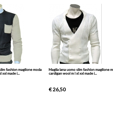
Estate Wampum S M L XL XXL XXXL
19209-2920
€ 44,90
ence
Giubbotto Piumino 100 gram
Uomo Wampum Blu Nero S M L
aglie
XXL XXXL 16717 9D60
€ 54,90
slim fashion maglione moda
Maglia lana uomo slim fashion maglione 
 xxl made i...
cardigan wool m l xl xxl made i...
€ 26,50