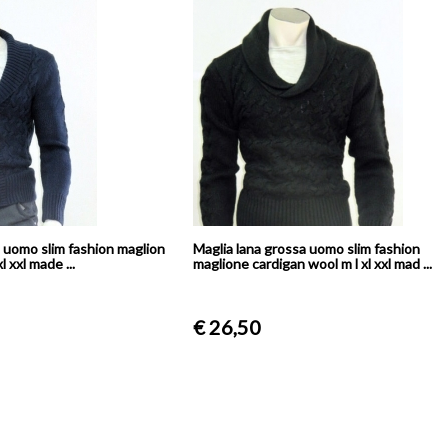
a uomo slim fashion maglion
Maglia lana grossa uomo slim fashion
l xxl made ...
maglione cardigan wool m l xl xxl mad ...
€ 26,50
Gilet Smanicato uomo Primavera