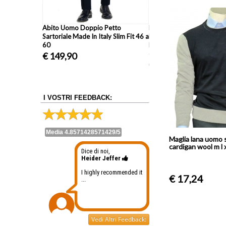
lta Qualita'
Abito Uomo Doppio Petto
Pantalone Classico Due P
Sartoriale Made In Italy Slim Fit 46 a
Fresco Lana Made In Italy
60
Primavera Estate M2249 t
dalla 46 alla 62 vari colori
€ 149,90
€ 34,99
I VOSTRI FEEDBACK:
Media 4.8571428571429/5
Maglia lana uomo 
cardigan wool m l xl
Dice di noi,
Heider Jeffer
I highly recommended it
€ 17,24
...
Vedi Altri Feedback: