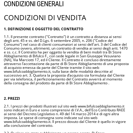
CONDIZIONI GENERALI
CONDIZIONI DI VENDITA
1. DEFINIZIONE E OGGETTO DEL CONTRATTO
1.1. Il presente contratto ("Contratto") è un contratto a distanza ai sensi
degli artt. 45 e ss. del D.Lgs. 6 settembre 2005, n. 206 ("Codice del
Consumo") nel caso di clienti consumatori ai sensi dell'art. 3 del Codice del
Consumo ovvero, altrimenti, un contratto di vendita ai sensi degli artt. 1470
e ss. c.c. Il Contratto ha per oggetto la vendita di beni mobili tra Bi Store
Abbigliamento di Bifulco F., con sede legale in San Giuseppe Vesuviano
(NA), Via Marciotti 17, ed il Cliente. Il Contratto è concluso direttamente
attraverso l’accettazione da parte di Bi Store Abbigliamento di una proposta
di acquisto emessa da parte del Cliente tramite il sito web
www.bifulcoabbigliamento.it, sulla base delle modalità descritte al
successivo art. 3. Qualora la proposta d’acquisto sia formulata dal Cliente
per via telefonica, il perfezionamento del Contratto avverrà al momento
della consegna del prodotto da parte di Bi Store Abbigliamento .
2. PREZZI
2.1. I prezzi dei prodotti illustrati sul sito web www.bifulcoabbigliamento.it
sono indicati in Euro e sono comprensivi di I.V.A., dell'Eco Contributo RAEE
ai sensi del Decreto Legislativo n. 49 del 14 marzo 2014 e di ogni altra
imposta. Le spese di consegna sono indicate sul sito web
www.bifulcoabbigliamento.it. Il prezzo dovuto dal Cliente è quello in vigore
alla conclusione del contratto.