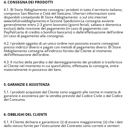
4. CONSEGNA DEI PRODOTTI
4.1. Bi Store Abbigliamento consegna i prodotti in tutto il territorio italiano,
compreso San Marino e Città del Vaticano. Ulteriori informazioni sono
disponibili contattando Bi Store Abbigliamento o sul sito internet
www.bifulcoabbigliamento.it Sezione Spedizioni.La consegna avviene
generalmente entro 2-3 giorni lavorativi (giorni feriali, sabato e domenica
esclusi) dalla ricezione del pagamento (in caso di pagamento con
PayPal/carta di credito o bonifico bancario) o dalle’effettuazione dell’ordine
(in caso di pagamento alla consegna).
4.2. I prodotti oggetto di un unico ordine non possono essere consegnati
presso indirizzi diversi e pagati con metodi di pagamento diversi. Bi Store
Abbigliamento consegna all’indirizzo fornito dal Cliente al momento
dell’effettuazione dell’ordine.
4.3. Il rischio della perdita o del danneggiamento dei prodotti si trasferisce
al Cliente nel momento in cui quest’ultimo, effettuata la consegna, entra
materialmente in possesso dei beni.
5. GARANZIE E ASSISTENZA
5.1. I prodotti acquistati dal Cliente sono soggetti alle norme in materia di
garanzie e assistenza per la vendita previste dal Codice Civile o dal Codice
del Consumo.
6. OBBLIGHI DEL CLIENTE
6.1. Il Cliente dichiara e garantisce: (i) di essere maggiorenne; (ii) che i dati
dallo stesso forniti per l'esecuzione del Contratto sono corretti e veritieri