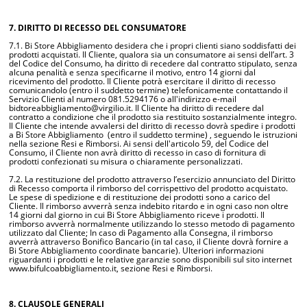
7. DIRITTO DI RECESSO DEL CONSUMATORE
7.1. Bi Store Abbigliamento desidera che i propri clienti siano soddisfatti dei
prodotti acquistati. Il Cliente, qualora sia un consumatore ai sensi dell’art. 3
del Codice del Consumo, ha diritto di recedere dal contratto stipulato, senza
alcuna penalità e senza specificarne il motivo, entro 14 giorni dal
ricevimento del prodotto. Il Cliente potrà esercitare il diritto di recesso
comunicandolo (entro il suddetto termine) telefonicamente contattando il
Servizio Clienti al numero 081.5294176 o all'indirizzo e-mail
bidtoreabbigliamento@virgilio.it. Il Cliente ha diritto di recedere dal
contratto a condizione che il prodotto sia restituito sostanzialmente integro.
Il Cliente che intende avvalersi del diritto di recesso dovrà spedire i prodotti
a Bi Store Abbigliamento (entro il suddetto termine) , seguendo le istruzioni
nella sezione Resi e Rimborsi. Ai sensi dell'articolo 59, del Codice del
Consumo, il Cliente non avrà diritto di recesso in caso di fornitura di
prodotti confezionati su misura o chiaramente personalizzati.
7.2. La restituzione del prodotto attraverso l’esercizio annunciato del Diritto
di Recesso comporta il rimborso del corrispettivo del prodotto acquistato.
Le spese di spedizione e di restituzione dei prodotti sono a carico del
Cliente. Il rimborso avverrà senza indebito ritardo e in ogni caso non oltre
14 giorni dal giorno in cui Bi Store Abbigliamento riceve i prodotti. Il
rimborso avverrà normalmente utilizzando lo stesso metodo di pagamento
utilizzato dal Cliente; In caso di Pagamento alla Consegna, il rimborso
avverrà attraverso Bonifico Bancario (in tal caso, il Cliente dovrà fornire a
Bi Store Abbigliamento coordinate bancarie). Ulteriori informazioni
riguardanti i prodotti e le relative garanzie sono disponibili sul sito internet
www.bifulcoabbigliamento.it, sezione Resi e Rimborsi.
8. CLAUSOLE GENERALI