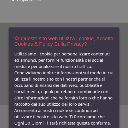
Newsletters
Iscriviti Gratis
🍪 Questo sito web utilizza i cookie, Accetta
Cookies & Policy Sulla Privacy?
Indica qui la tua email per ricevere sconti e newsletter.
Consenso
Utilizziamo i cookie per personalizzare contenuti
ed annunci, per fornire funzionalità dei social
Privacy
media e per analizzare il nostro traffico.
Facebook
Condividiamo inoltre informazioni sul modo in cui
utilizza il nostro sito con i nostri partner che si
Seguici
Su
occupano di analisi dei dati web, pubblicità e
social media, i quali potrebbero combinarle con
altre informazioni che ha fornito loro o che hanno
raccolto dal suo utilizzo dei loro servizi.
Acconsenta ai nostri cookie se continua ad
©
Copyright 2026
Bifulco Abbigliamento
- P.Iva: 07252141218
utilizzare il nostro sito web. Ti Ricordiamo che
Ogni 30 Giorni Ti sarà richiesta questa conferma,
Powered:
synchrosystem labs
- Design:
adesigner