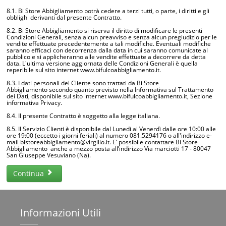
8.1. Bi Store Abbigliamento potrà cedere a terzi tutti, o parte, i diritti e gli
obblighi derivanti dal presente Contratto.
8.2. Bi Store Abbigliamento si riserva il diritto di modificare le presenti
Condizioni Generali, senza alcun preavviso e senza alcun pregiudizio per le
vendite effettuate precedentemente a tali modifiche. Eventuali modifiche
saranno efficaci con decorrenza dalla data in cui saranno comunicate al
pubblico e si applicheranno alle vendite effettuate a decorrere da detta
data. L'ultima versione aggiornata delle Condizioni Generali è quella
reperibile sul sito internet www.bifulcoabbigliamento.it.
8.3. I dati personali del Cliente sono trattati da Bi Store
Abbigliamento secondo quanto previsto nella Informativa sul Trattamento
dei Dati, disponibile sul sito internet www.bifulcoabbigliamento.it, Sezione
informativa Privacy.
8.4. Il presente Contratto è soggetto alla legge italiana.
8.5. Il Servizio Clienti è disponibile dal Lunedì al Venerdì dalle ore 10:00 alle
ore 19:00 (eccetto i giorni feriali) al numero 081.5294176 o all'indirizzo e-
mail bistoreabbigliamento@virgilio.it. E’ possibile contattare Bi Store
Abbigliamento anche a mezzo posta all’indirizzo Via marciotti 17 - 80047
San Giuseppe Vesuviano (Na).
Continua
Informazioni
Utili