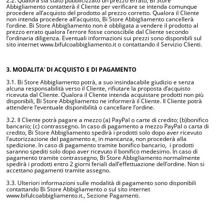
2.2. Qualora sia stato pubblicizzato un prezzo errato, Bi Store
Abbigliamento contatterà il Cliente per verificare se intenda comunque
procedere all’acquisto del prodotto al prezzo corretto. Qualora il Cliente
non intenda procedere all’acquisto, Bi Store Abbigliamento cancellerà
l’ordine. Bi Store Abbigliamento non è obbligata a vendere il prodotto al
prezzo errato qualora l’errore fosse conoscibile dal Cliente secondo
l’ordinaria diligenza. Eventuali informazioni sui prezzi sono disponibili sul
sito internet www.bifulcoabbigliamento.it o contattando il Servizio Clienti.
3. MODALITA' DI ACQUISTO E DI PAGAMENTO
3.1. Bi Store Abbigliamento potrà, a suo insindacabile giudizio e senza
alcuna responsabilità verso il Cliente, rifiutare la proposta d’acquisto
ricevuta dal Cliente. Qualora il Cliente intenda acquistare prodotti non più
disponibili, Bi Store Abbigliamento ne informerà il Cliente. Il Cliente potrà
attendere l’eventuale disponibilità o cancellare l’ordine.
3.2. Il Cliente potrà pagare a mezzo (a) PayPal o carte di credito; (b)bonifico
bancario; (c) contrassegno. In caso di pagamento a mezzo PayPal o carta di
credito, Bi Store Abbigliamento spedirà i prodotti solo dopo aver ricevuto
l’autorizzazione del pagamento e, in mancanza, non procederà alla
spedizione. In caso di pagamento tramite bonifico bancario, i prodotti
saranno spediti solo dopo aver ricevuto il bonifico medesimo. In caso di
pagamento tramite contrassegno, Bi Store Abbigliamento normalmente
spedirà i prodotti entro 2 giorni feriali dall’effettuazione dell’ordine. Non si
accettano pagamenti tramite assegno.
3.3. Ulteriori informazioni sulle modalità di pagamento sono disponibili
contattando Bi Store Abbigliamento o sul sito internet
www.bifulcoabbigliamento.it., Sezione Pagamenti.