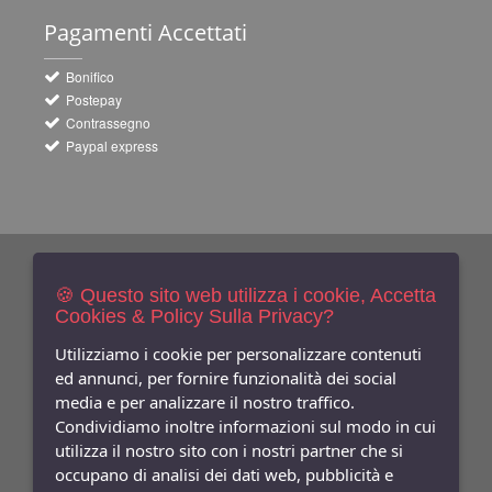
Pagamenti
Accettati
Bonifico
Postepay
Contrassegno
Paypal express
Newsletters
Iscriviti Gratis
🍪 Questo sito web utilizza i cookie, Accetta
Cookies & Policy Sulla Privacy?
Indica qui la tua email per ricevere sconti e newsletter.
Consenso
Utilizziamo i cookie per personalizzare contenuti
ed annunci, per fornire funzionalità dei social
Privacy
media e per analizzare il nostro traffico.
Facebook
Condividiamo inoltre informazioni sul modo in cui
utilizza il nostro sito con i nostri partner che si
Seguici
Su
occupano di analisi dei dati web, pubblicità e