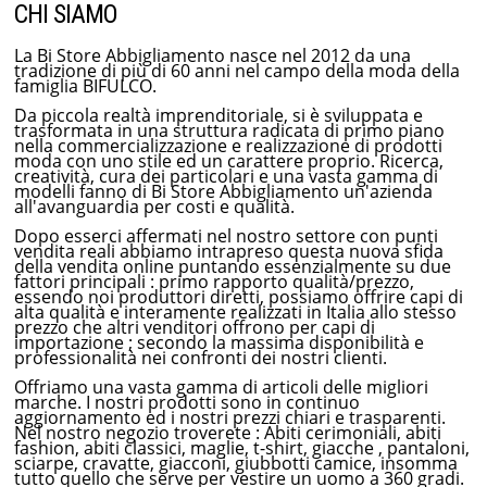
CHI SIAMO
La Bi Store Abbigliamento nasce nel 2012 da una
tradizione di più di 60 anni nel campo della moda della
famiglia BIFULCO.
Da piccola realtà imprenditoriale, si è sviluppata e
trasformata in una struttura radicata di primo piano
nella commercializzazione e realizzazione di prodotti
moda con uno stile ed un carattere proprio. Ricerca,
creatività, cura dei particolari e una vasta gamma di
modelli fanno di Bi Store Abbigliamento un'azienda
all'avanguardia per costi e qualità.
Dopo esserci affermati nel nostro settore con punti
vendita reali abbiamo intrapreso questa nuova sfida
della vendita online puntando essenzialmente su due
fattori principali : primo rapporto qualità/prezzo,
essendo noi produttori diretti, possiamo offrire capi di
alta qualità e interamente realizzati in Italia allo stesso
prezzo che altri venditori offrono per capi di
importazione ; secondo la massima disponibilità e
professionalità nei confronti dei nostri clienti.
Offriamo una vasta gamma di articoli delle migliori
marche. I nostri prodotti sono in continuo
aggiornamento ed i nostri prezzi chiari e trasparenti.
Nel nostro negozio troverete : Abiti cerimoniali, abiti
fashion, abiti classici, maglie, t-shirt, giacche , pantaloni,
sciarpe, cravatte, giacconi, giubbotti camice, insomma
tutto quello che serve per vestire un uomo a 360 gradi.