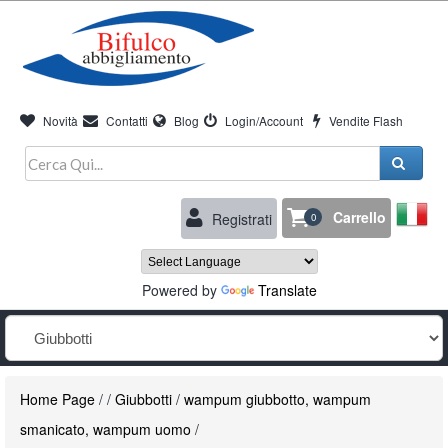
Novità
Contatti
Blog
Login/Account
Vendite Flash
Carrello
Registrati
0
Powered by
Translate
Home Page
/
/
Giubbotti
/
wampum giubbotto, wampum
smanicato, wampum uomo
/