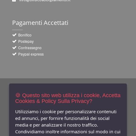
Pagamenti
Accettati
Bonifico
Postepay
Contrassegno
Paypal express
Newsletters
Iscriviti Gratis
🍪 Questo sito web utilizza i cookie, Accetta
Cookies & Policy Sulla Privacy?
Indica qui la tua email per ricevere sconti e newsletter.
Consenso
Utilizziamo i cookie per personalizzare contenuti
ed annunci, per fornire funzionalità dei social
Privacy
media e per analizzare il nostro traffico.
Facebook
Condividiamo inoltre informazioni sul modo in cui