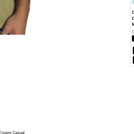
M
C
 Essere Casual