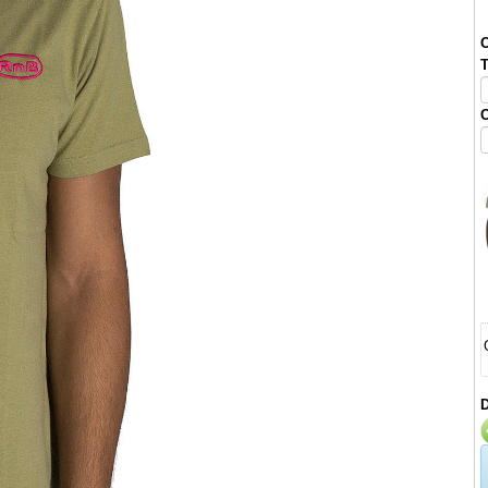
O
T
C
D