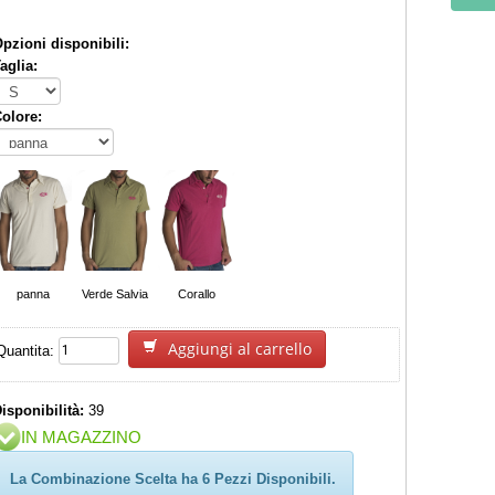
pzioni disponibili:
aglia:
olore:
panna
Verde Salvia
Corallo
Aggiungi al carrello
Quantita:
isponibilità:
39
IN MAGAZZINO
La Combinazione Scelta ha 6 Pezzi Disponibili.