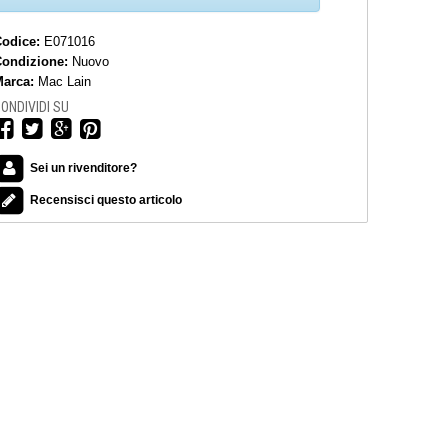
Codice:
E071016
Condizione:
Nuovo
arca:
Mac Lain
ONDIVIDI SU
Sei un rivenditore?
Recensisci questo articolo