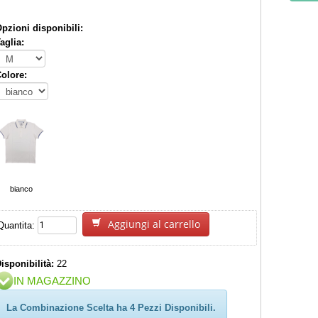
pzioni disponibili:
aglia:
olore:
bianco
Aggiungi al carrello
Quantita:
isponibilità:
22
IN MAGAZZINO
La Combinazione Scelta ha 4 Pezzi Disponibili.