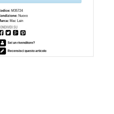
Codice:
M35724
Condizione:
Nuovo
arca:
Mac Lain
ONDIVIDI SU
Sei un rivenditore?
Recensisci questo articolo