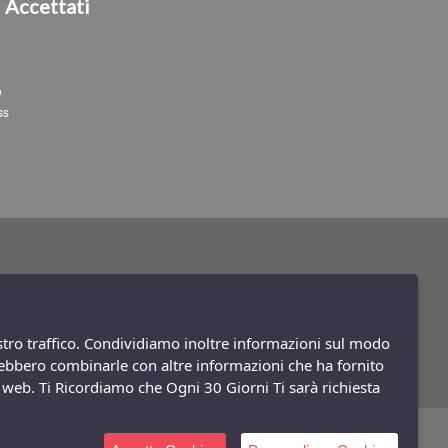
i
Accettati
o
ss
ostro traffico. Condividiamo inoltre informazioni sul modo
potrebbero combinarle con altre informazioni che ha fornito
to web. Ti Ricordiamo che Ogni 30 Giorni Ti sarà richiesta
Powered:
synchrosystem labs
- Design:
adesigner