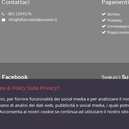
Contattaci
Pagament
081 5294176
Bonifico
info@bifulcoabbigliamento.it
Postepay
Contrassegn
Paypal expre
Facebook
Seguici
Su
ies & Policy Sulla Privacy?
ci, per fornire funzionalità dei social media e per analizzare il n
ccupano di analisi dei dati web, pubblicità e social media, i quali 
 Acconsenta ai nostri cookie se continua ad utilizzare il nostro si