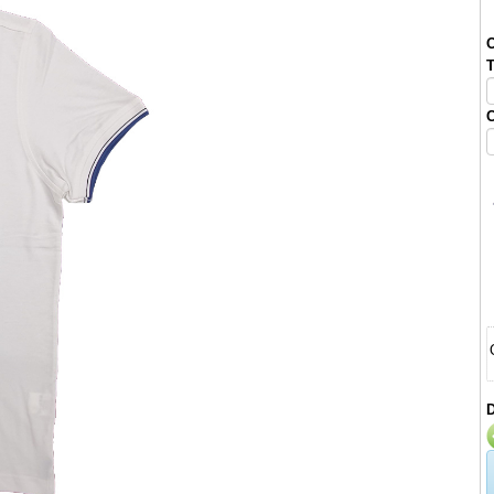
O
T
C
D