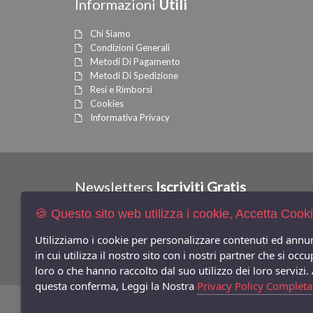
Informazioni
Utili
Chi Siamo
Condizioni Generali
Metodi Di Pagamento
Metodi Di Spedizione
Resi e Rimborsi
Cookies
Informativa Privacy
Newsletters
Iscriviti Gratis
🍪 Questo sito web utilizza i cookie, Accetta Cook
Indica qui la tua email per ricevere sconti e newsletter.
Utilizziamo i cookie per personalizzare contenuti ed annun
Consenso Privacy
in cui utilizza il nostro sito con i nostri partner che si o
loro o che hanno raccolto dal suo utilizzo dei loro servizi.
questa conferma, Leggi la Nostra
Privacy Policy Completa
©
Copyright 2026
Bifulco Abbigliamento
- P.Iva: 07252141218