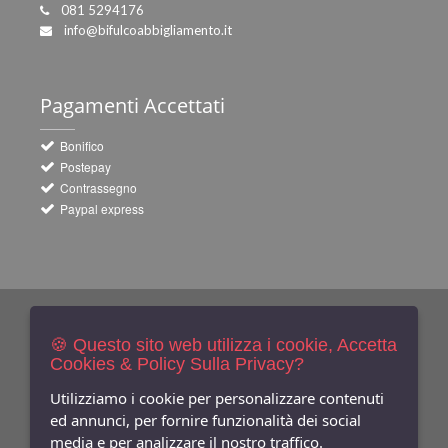
081 5294176
info@bifulcoabbigliamento.it
Pagamenti
Accettati
Bonifico
Postepay
Contrassegno
Paypal express
Newsletters
Iscriviti Gratis
🍪 Questo sito web utilizza i cookie, Accetta
Cookies & Policy Sulla Privacy?
Indica qui la tua email per ricevere sconti e newsletter.
Consenso
Utilizziamo i cookie per personalizzare contenuti
ed annunci, per fornire funzionalità dei social
Privacy
media e per analizzare il nostro traffico.