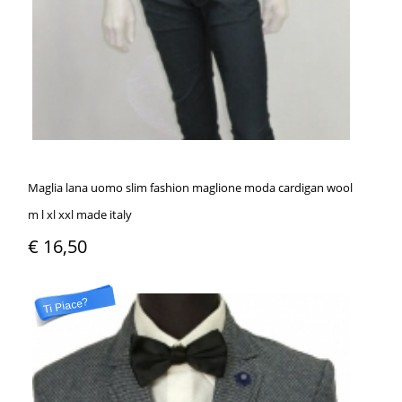
Maglia lana uomo slim fashion maglione moda cardigan wool
m l xl xxl made italy
€ 16,50
Ti Piace?