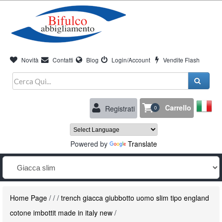
Novità
Contatti
Blog
Login/Account
Vendite Flash
Carrello
Registrati
0
Powered by
Translate
Home Page
/
/
/
trench giacca giubbotto uomo slim tipo england
cotone imbottit made in italy new
/