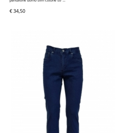
pantalone uomo slim cotone str ...
€ 34,50