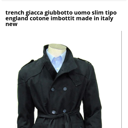
trench giacca giubbotto uomo slim tipo
england cotone imbottit made in italy
new