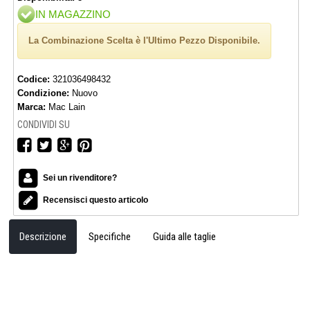
IN MAGAZZINO
La Combinazione Scelta è l'Ultimo Pezzo Disponibile.
Codice:
321036498432
Condizione:
Nuovo
Marca:
Mac Lain
CONDIVIDI SU
Sei un rivenditore?
Recensisci questo articolo
Descrizione
Specifiche
Guida alle taglie