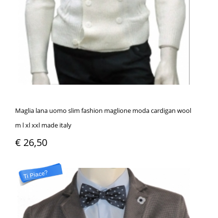
Maglia lana uomo slim fashion maglione moda cardigan wool
m l xl xxl made italy
€ 26,50
Ti Piace?