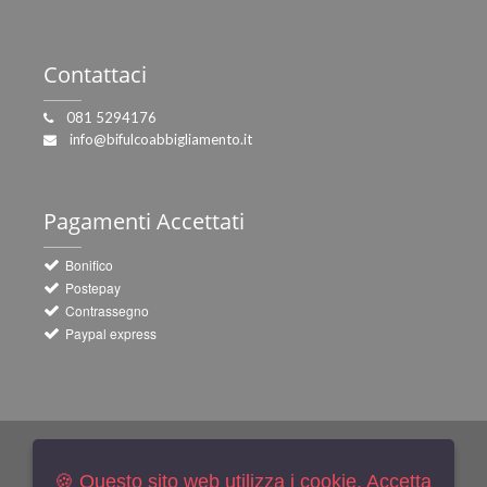
Contattaci
081 5294176
info@bifulcoabbigliamento.it
Pagamenti
Accettati
Bonifico
Postepay
Contrassegno
Paypal express
Newsletters
Iscriviti Gratis
🍪 Questo sito web utilizza i cookie, Accetta