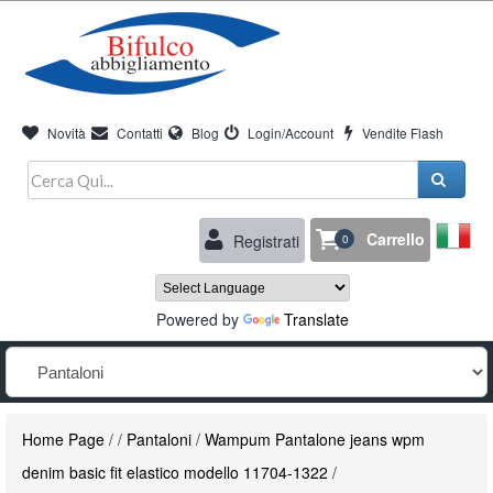
Novità
Contatti
Blog
Login/Account
Vendite Flash
Carrello
Registrati
0
Powered by
Translate
Home Page
/
/
Pantaloni
/
Wampum Pantalone jeans wpm
denim basic fit elastico modello 11704-1322
/