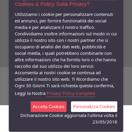
Cookies & Policy Sulla Privacy?
Indica qui la tua email per ricevere sconti e newsletter.
Consenso
Utilizziamo i cookie per personalizzare contenuti
ed annunci, per fornire funzionalità dei social
Privacy
media e per analizzare il nostro traffico.
Facebook
Condividiamo inoltre informazioni sul modo in cui
utilizza il nostro sito con i nostri partner che si
Seguici
Su
occupano di analisi dei dati web, pubblicità e
social media, i quali potrebbero combinarle con
altre informazioni che ha fornito loro o che hanno
raccolto dal suo utilizzo dei loro servizi.
Acconsenta ai nostri cookie se continua ad
©
Copyright 2026
Bifulco Abbigliamento
- P.Iva: 07252141218
utilizzare il nostro sito web. Ti Ricordiamo che
Ogni 30 Giorni Ti sarà richiesta questa conferma,
Powered:
synchrosystem labs
- Design:
adesigner
Leggi la Nostra
Privacy Policy Completa
Accetta Cookies
Personalizza Cookies
Dichiarazione Cookie aggiornata l'ultima volta il
23/05/2018