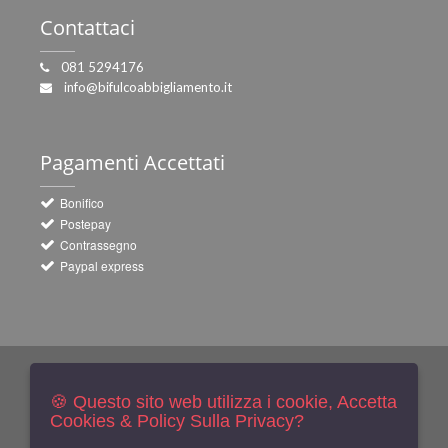
Contattaci
081 5294176
info@bifulcoabbigliamento.it
Pagamenti
Accettati
Bonifico
Postepay
Contrassegno
Paypal express
Newsletters
Iscriviti Gratis
🍪 Questo sito web utilizza i cookie, Accetta
Cookies & Policy Sulla Privacy?
Indica qui la tua email per ricevere sconti e newsletter.