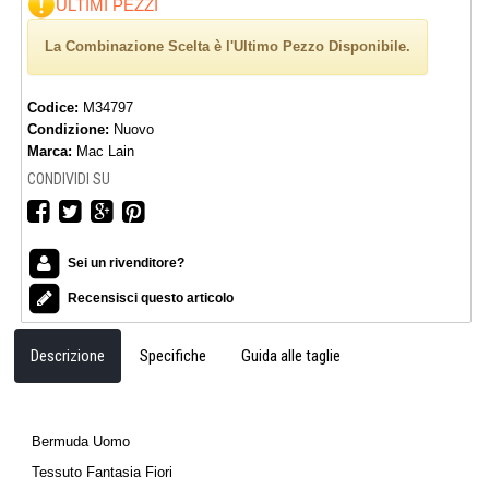
ULTIMI PEZZI
La Combinazione Scelta è l'Ultimo Pezzo Disponibile.
Codice:
M34797
Condizione:
Nuovo
Marca:
Mac Lain
CONDIVIDI SU
Sei un rivenditore?
Recensisci questo articolo
Descrizione
Specifiche
Guida alle taglie
Bermuda Uomo
Tessuto Fantasia Fiori