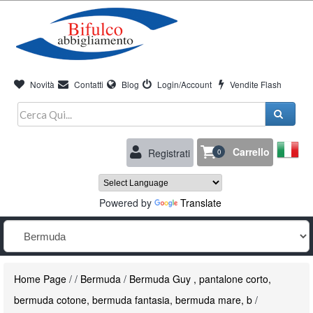
Novità
Contatti
Blog
Login/Account
Vendite Flash
Carrello
Registrati
0
Powered by
Translate
Home Page
/
/
Bermuda
/
Bermuda Guy , pantalone corto,
bermuda cotone, bermuda fantasia, bermuda mare, b
/