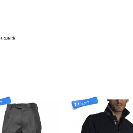
ta qualità
e?
Ti Piace?