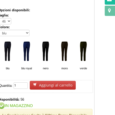
pzioni disponibili:
aglia:
olore:
blu
blu royal
nero
moro
verde
grigio medio
Aggiungi al carrello
Quantita:
isponibilità:
56
IN MAGAZZINO