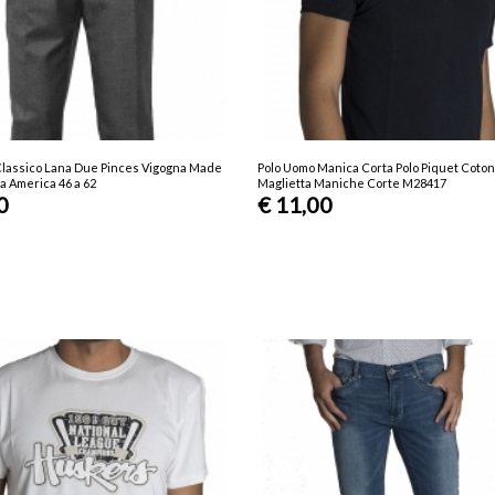
Classico Lana Due Pinces Vigogna Made
Polo Uomo Manica Corta Polo Piquet Coton
ca America 46 a 62
Maglietta Maniche Corte M28417
0
€ 11,00