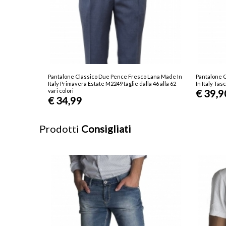
Pantalone Classico Due Pence Fresco Lana Made In
Pantalone 
Italy Primavera Estate M2249 taglie dalla 46 alla 62
In Italy Tas
vari colori
€ 39,9
€ 34,99
Prodotti
Consigliati