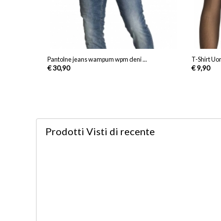
Pantolne jeans wampum wpm deni ...
T-Shirt Uo
€ 30,90
€ 9,90
Prodotti Visti
di recente