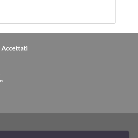
i
Accettati
o
ss