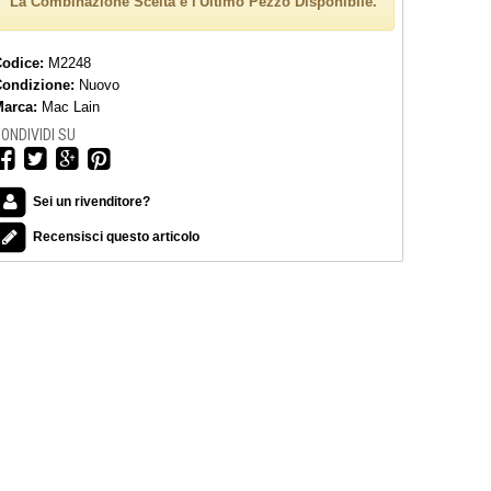
La Combinazione Scelta è l'Ultimo Pezzo Disponibile.
Codice:
M2248
Condizione:
Nuovo
arca:
Mac Lain
ONDIVIDI SU
Sei un rivenditore?
Recensisci questo articolo