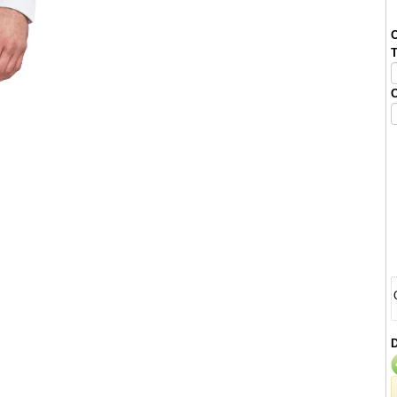
O
T
C
D