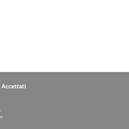
i
Accettati
o
ss