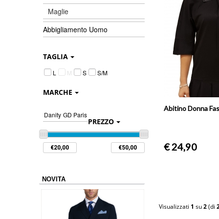
Maglie
Abbigliamento Uomo
TAGLIA
L
M
S
S/M
MARCHE
Abitino Donna Fash
Danity
GD Paris
PREZZO
€ 24,90
NOVITA
Visualizzati
1
su
2
(di