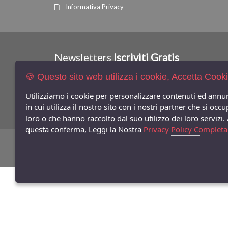
Informativa Privacy
Newsletters
Iscriviti Gratis
🍪 Questo sito web utilizza i cookie, Accetta Cook
Indica qui la tua email per ricevere sconti e newsletter.
Utilizziamo i cookie per personalizzare contenuti ed annun
Consenso Privacy
in cui utilizza il nostro sito con i nostri partner che si o
loro o che hanno raccolto dal suo utilizzo dei loro servizi.
questa conferma, Leggi la Nostra
Privacy Policy Completa
©
Copyright 2026
Bifulco Abbigliamento
- P.Iva: 07252141218