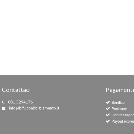
Contattaci
Pagament
081 5294176
Bonifico
info@bifulcoabbigliamento.it
Postepay
Contrassegn
Paypal expre