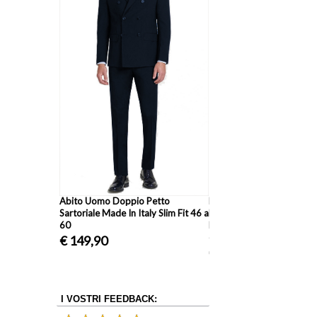
0 Grammi
lta Qualita'
Abito Uomo Doppio Petto
Pantalone Classico Due P
Sartoriale Made In Italy Slim Fit 46 a
Fresco Lana Made In Italy
60
Primavera Estate M2249 t
dalla 46 alla 62 vari colori
€ 149,90
€ 34,99
I VOSTRI FEEDBACK: