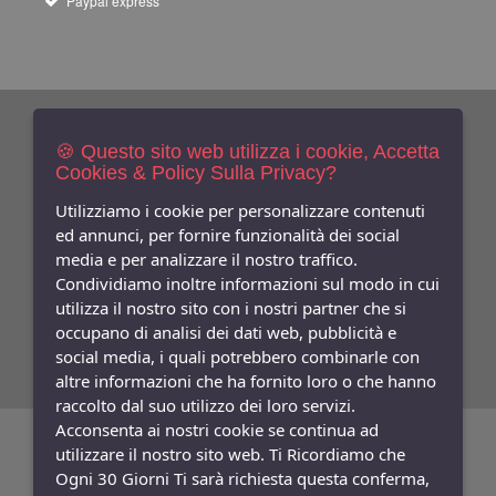
Paypal express
Newsletters
Iscriviti Gratis
🍪 Questo sito web utilizza i cookie, Accetta
Cookies & Policy Sulla Privacy?
Indica qui la tua email per ricevere sconti e newsletter.
Consenso
Utilizziamo i cookie per personalizzare contenuti
ed annunci, per fornire funzionalità dei social
Privacy
media e per analizzare il nostro traffico.
Facebook
Condividiamo inoltre informazioni sul modo in cui
utilizza il nostro sito con i nostri partner che si
Seguici
Su
occupano di analisi dei dati web, pubblicità e
social media, i quali potrebbero combinarle con
altre informazioni che ha fornito loro o che hanno
raccolto dal suo utilizzo dei loro servizi.
Acconsenta ai nostri cookie se continua ad
©
Copyright 2026
Bifulco Abbigliamento
- P.Iva: 07252141218
utilizzare il nostro sito web. Ti Ricordiamo che
Ogni 30 Giorni Ti sarà richiesta questa conferma,
Powered:
synchrosystem labs
- Design:
adesigner