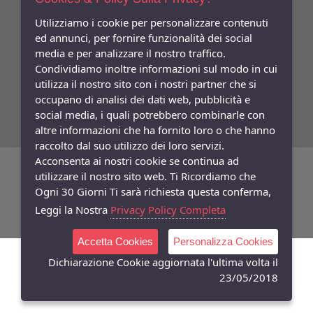
Indica qui la tua email per ricevere sconti e newsletter.
Consenso
Utilizziamo i cookie per personalizzare contenuti
ed annunci, per fornire funzionalità dei social
Privacy
media e per analizzare il nostro traffico.
Facebook
Condividiamo inoltre informazioni sul modo in cui
utilizza il nostro sito con i nostri partner che si
Seguici
Su
occupano di analisi dei dati web, pubblicità e
social media, i quali potrebbero combinarle con
altre informazioni che ha fornito loro o che hanno
raccolto dal suo utilizzo dei loro servizi.
Acconsenta ai nostri cookie se continua ad
©
Copyright 2026
Bifulco Abbigliamento
- P.Iva: 07252141218
utilizzare il nostro sito web. Ti Ricordiamo che
Ogni 30 Giorni Ti sarà richiesta questa conferma,
Powered:
synchrosystem labs
- Design:
adesigner
Leggi la Nostra
Privacy Policy Completa
Accetta Cookies
Personalizza Cookies
Dichiarazione Cookie aggiornata l'ultima volta il
23/05/2018