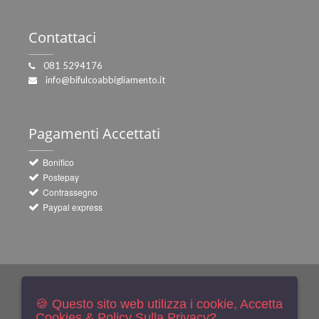
Contattaci
081 5294176
info@bifulcoabbigliamento.it
Pagamenti
Accettati
Bonifico
Postepay
Contrassegno
Paypal express
Newsletters
Iscriviti Gratis
🍪 Questo sito web utilizza i cookie, Accetta
Cookies & Policy Sulla Privacy?