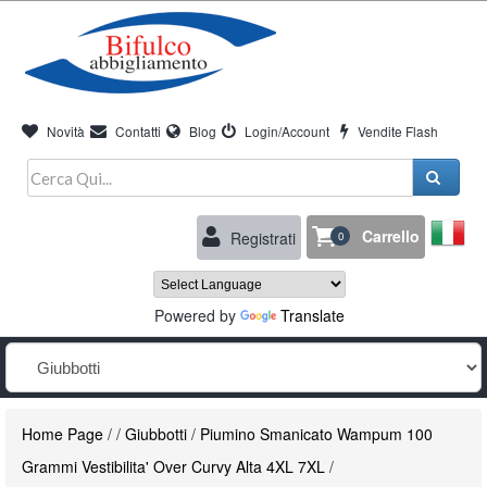
Novità
Contatti
Blog
Login/Account
Vendite Flash
Carrello
Registrati
0
Powered by
Translate
Home Page
/
/
Giubbotti
/
Piumino Smanicato Wampum 100
Grammi Vestibilita' Over Curvy Alta 4XL 7XL
/