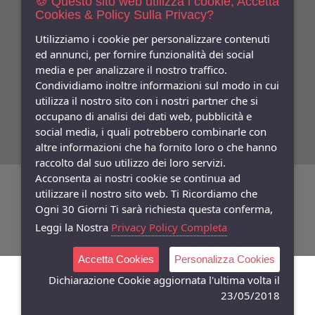
🍪 Questo sito web utilizza i cookie, Accetta
Cookies & Policy Sulla Privacy?
Indica qui la tua email per ricevere sconti e newsletter.
Consenso
Utilizziamo i cookie per personalizzare contenuti
ed annunci, per fornire funzionalità dei social
Privacy
media e per analizzare il nostro traffico.
Facebook
Condividiamo inoltre informazioni sul modo in cui
utilizza il nostro sito con i nostri partner che si
Seguici
Su
occupano di analisi dei dati web, pubblicità e
social media, i quali potrebbero combinarle con
altre informazioni che ha fornito loro o che hanno
raccolto dal suo utilizzo dei loro servizi.
Acconsenta ai nostri cookie se continua ad
©
Copyright 2026
Bifulco Abbigliamento
- P.Iva: 07252141218
utilizzare il nostro sito web. Ti Ricordiamo che
Ogni 30 Giorni Ti sarà richiesta questa conferma,
Powered:
synchrosystem labs
- Design:
adesigner
Leggi la Nostra
Privacy Policy Completa
Accetta Cookies
Personalizza Cookies
Dichiarazione Cookie aggiornata l'ultima volta il
23/05/2018