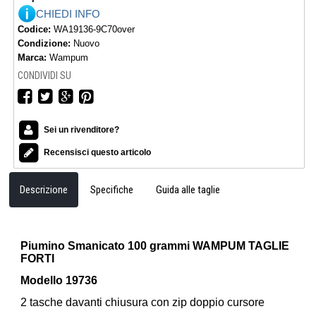
CHIEDI INFO
Codice:
WA19136-9C70over
Condizione:
Nuovo
Marca:
Wampum
CONDIVIDI SU
Sei un rivenditore?
Recensisci questo articolo
Descrizione
Specifiche
Guida alle taglie
Piumino Smanicato 100 grammi WAMPUM TAGLIE
FORTI
Modello 19736
2 tasche davanti chiusura con zip doppio cursore