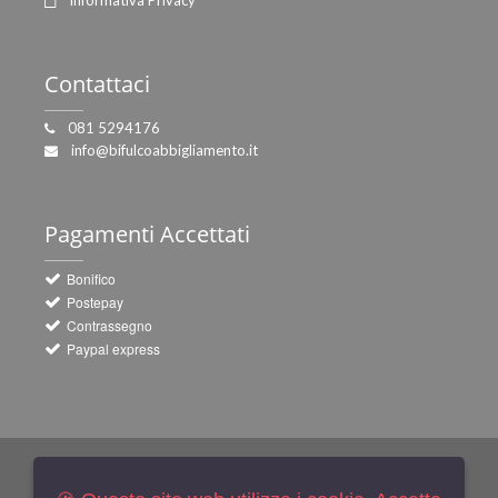
Contattaci
081 5294176
info@bifulcoabbigliamento.it
Pagamenti
Accettati
Bonifico
Postepay
Contrassegno
Paypal express
Newsletters
Iscriviti Gratis