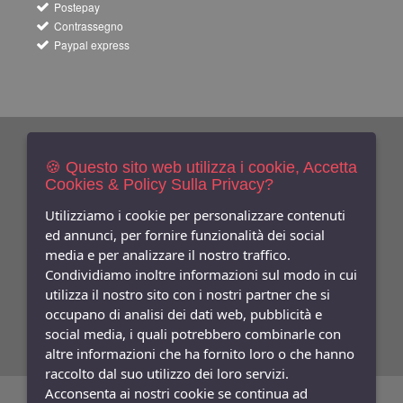
Postepay
Contrassegno
Paypal express
Newsletters
Iscriviti Gratis
🍪 Questo sito web utilizza i cookie, Accetta
Cookies & Policy Sulla Privacy?
Indica qui la tua email per ricevere sconti e newsletter.
Consenso
Utilizziamo i cookie per personalizzare contenuti
ed annunci, per fornire funzionalità dei social
Privacy
media e per analizzare il nostro traffico.
Facebook
Condividiamo inoltre informazioni sul modo in cui
utilizza il nostro sito con i nostri partner che si
Seguici
Su
occupano di analisi dei dati web, pubblicità e
social media, i quali potrebbero combinarle con
altre informazioni che ha fornito loro o che hanno
raccolto dal suo utilizzo dei loro servizi.
Acconsenta ai nostri cookie se continua ad
©
Copyright 2026
Bifulco Abbigliamento
- P.Iva: 07252141218