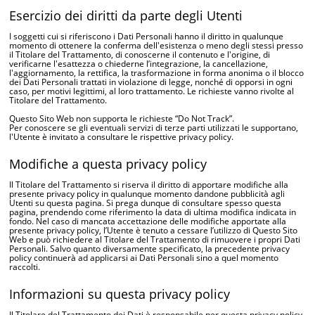
Esercizio dei diritti da parte degli Utenti
I soggetti cui si riferiscono i Dati Personali hanno il diritto in qualunque
momento di ottenere la conferma dell'esistenza o meno degli stessi presso
il Titolare del Trattamento, di conoscerne il contenuto e l'origine, di
verificarne l'esattezza o chiederne l’integrazione, la cancellazione,
l'aggiornamento, la rettifica, la trasformazione in forma anonima o il blocco
dei Dati Personali trattati in violazione di legge, nonché di opporsi in ogni
caso, per motivi legittimi, al loro trattamento. Le richieste vanno rivolte al
Titolare del Trattamento.
Questo Sito Web non supporta le richieste “Do Not Track”.
Per conoscere se gli eventuali servizi di terze parti utilizzati le supportano,
l'Utente è invitato a consultare le rispettive privacy policy.
Modifiche a questa privacy policy
Il Titolare del Trattamento si riserva il diritto di apportare modifiche alla
presente privacy policy in qualunque momento dandone pubblicità agli
Utenti su questa pagina. Si prega dunque di consultare spesso questa
pagina, prendendo come riferimento la data di ultima modifica indicata in
fondo. Nel caso di mancata accettazione delle modifiche apportate alla
presente privacy policy, l’Utente è tenuto a cessare l’utilizzo di Questo Sito
Web e può richiedere al Titolare del Trattamento di rimuovere i propri Dati
Personali. Salvo quanto diversamente specificato, la precedente privacy
policy continuerà ad applicarsi ai Dati Personali sino a quel momento
raccolti.
Informazioni su questa privacy policy
Il Titolare del Trattamento dei Dati è responsabile per questa privacy policy.