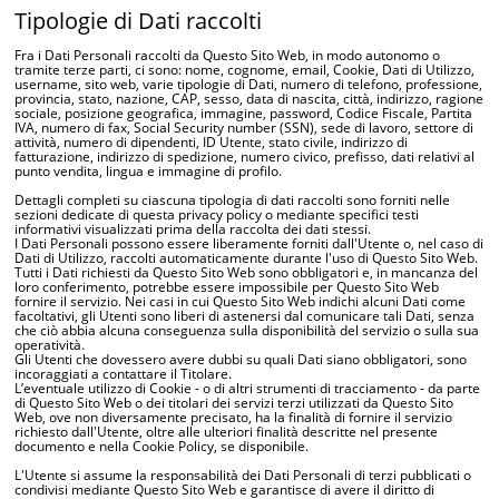
Tipologie di Dati raccolti
Fra i Dati Personali raccolti da Questo Sito Web, in modo autonomo o
tramite terze parti, ci sono: nome, cognome, email, Cookie, Dati di Utilizzo,
username, sito web, varie tipologie di Dati, numero di telefono, professione,
provincia, stato, nazione, CAP, sesso, data di nascita, città, indirizzo, ragione
sociale, posizione geografica, immagine, password, Codice Fiscale, Partita
IVA, numero di fax, Social Security number (SSN), sede di lavoro, settore di
attività, numero di dipendenti, ID Utente, stato civile, indirizzo di
fatturazione, indirizzo di spedizione, numero civico, prefisso, dati relativi al
punto vendita, lingua e immagine di profilo.
Dettagli completi su ciascuna tipologia di dati raccolti sono forniti nelle
sezioni dedicate di questa privacy policy o mediante specifici testi
informativi visualizzati prima della raccolta dei dati stessi.
I Dati Personali possono essere liberamente forniti dall'Utente o, nel caso di
Dati di Utilizzo, raccolti automaticamente durante l'uso di Questo Sito Web.
Tutti i Dati richiesti da Questo Sito Web sono obbligatori e, in mancanza del
loro conferimento, potrebbe essere impossibile per Questo Sito Web
fornire il servizio. Nei casi in cui Questo Sito Web indichi alcuni Dati come
facoltativi, gli Utenti sono liberi di astenersi dal comunicare tali Dati, senza
che ciò abbia alcuna conseguenza sulla disponibilità del servizio o sulla sua
operatività.
Gli Utenti che dovessero avere dubbi su quali Dati siano obbligatori, sono
incoraggiati a contattare il Titolare.
L’eventuale utilizzo di Cookie - o di altri strumenti di tracciamento - da parte
di Questo Sito Web o dei titolari dei servizi terzi utilizzati da Questo Sito
Web, ove non diversamente precisato, ha la finalità di fornire il servizio
richiesto dall'Utente, oltre alle ulteriori finalità descritte nel presente
documento e nella Cookie Policy, se disponibile.
L'Utente si assume la responsabilità dei Dati Personali di terzi pubblicati o
condivisi mediante Questo Sito Web e garantisce di avere il diritto di