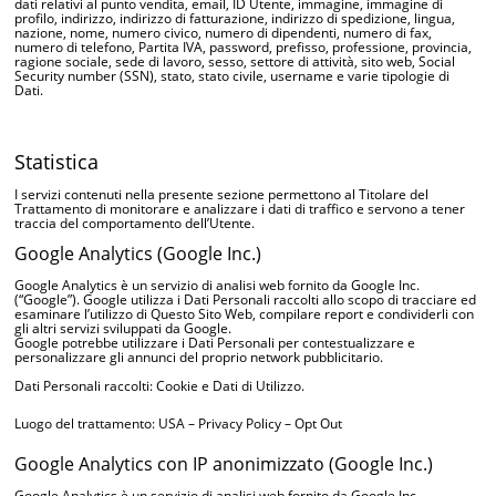
dati relativi al punto vendita, email, ID Utente, immagine, immagine di
profilo, indirizzo, indirizzo di fatturazione, indirizzo di spedizione, lingua,
nazione, nome, numero civico, numero di dipendenti, numero di fax,
numero di telefono, Partita IVA, password, prefisso, professione, provincia,
ragione sociale, sede di lavoro, sesso, settore di attività, sito web, Social
Security number (SSN), stato, stato civile, username e varie tipologie di
Dati.
Statistica
I servizi contenuti nella presente sezione permettono al Titolare del
Trattamento di monitorare e analizzare i dati di traffico e servono a tener
traccia del comportamento dell’Utente.
Google Analytics (Google Inc.)
Google Analytics è un servizio di analisi web fornito da Google Inc.
(“Google”). Google utilizza i Dati Personali raccolti allo scopo di tracciare ed
esaminare l’utilizzo di Questo Sito Web, compilare report e condividerli con
gli altri servizi sviluppati da Google.
Google potrebbe utilizzare i Dati Personali per contestualizzare e
personalizzare gli annunci del proprio network pubblicitario.
Dati Personali raccolti: Cookie e Dati di Utilizzo.
Luogo del trattamento: USA –
Privacy Policy
–
Opt Out
Google Analytics con IP anonimizzato (Google Inc.)
Google Analytics è un servizio di analisi web fornito da Google Inc.