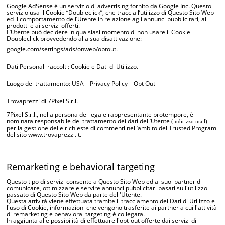
Google AdSense è un servizio di advertising fornito da Google Inc. Questo
servizio usa il Cookie “Doubleclick”, che traccia l’utilizzo di Questo Sito Web
ed il comportamento dell’Utente in relazione agli annunci pubblicitari, ai
prodotti e ai servizi offerti.
L’Utente può decidere in qualsiasi momento di non usare il Cookie
Doubleclick provvedendo alla sua disattivazione:
google.com/settings/ads/onweb/optout
.
Dati Personali raccolti: Cookie e Dati di Utilizzo.
Luogo del trattamento: USA –
Privacy Policy
–
Opt Out
Trovaprezzi di 7Pixel S.r.l.
7Pixel S.r.l., nella persona del legale rappresentante protempore, è
nominata responsabile del trattamento dei dati dell’Utente
(indirizzo mail)
per la gestione delle richieste di commenti nell’ambito del Trusted Program
del sito www.trovaprezzi.it.
Remarketing e behavioral targeting
Questo tipo di servizi consente a Questo Sito Web ed ai suoi partner di
comunicare, ottimizzare e servire annunci pubblicitari basati sull'utilizzo
passato di Questo Sito Web da parte dell'Utente.
Questa attività viene effettuata tramite il tracciamento dei Dati di Utilizzo e
l'uso di Cookie, informazioni che vengono trasferite ai partner a cui l'attività
di remarketing e behavioral targeting è collegata.
In aggiunta alle possibilità di effettuare l'opt-out offerte dai servizi di