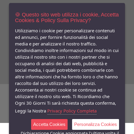
Newsletters
Iscriviti Gratis
🍪 Questo sito web utilizza i cookie, Accetta
Cookies & Policy Sulla Privacy?
Indica qui la tua email per ricevere sconti e newsletter.
Consenso
Utilizziamo i cookie per personalizzare contenuti
ed annunci, per fornire funzionalità dei social
Privacy
media e per analizzare il nostro traffico.
Facebook
Condividiamo inoltre informazioni sul modo in cui
utilizza il nostro sito con i nostri partner che si
Seguici
Su
occupano di analisi dei dati web, pubblicità e
social media, i quali potrebbero combinarle con
altre informazioni che ha fornito loro o che hanno
raccolto dal suo utilizzo dei loro servizi.
Acconsenta ai nostri cookie se continua ad
©
Copyright 2026
Bifulco Abbigliamento
- P.Iva: 07252141218
utilizzare il nostro sito web. Ti Ricordiamo che
Ogni 30 Giorni Ti sarà richiesta questa conferma,
Powered:
synchrosystem labs
- Design:
adesigner
Leggi la Nostra
Privacy Policy Completa
Accetta Cookies
Personalizza Cookies
Dichiarazione Cookie aggiornata l'ultima volta il