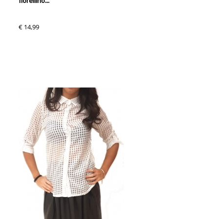
fiorellino...
€ 14,99