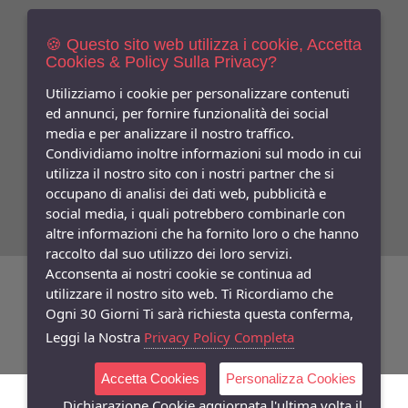
Newsletters
Iscriviti Gratis
🍪 Questo sito web utilizza i cookie, Accetta
Cookies & Policy Sulla Privacy?
Indica qui la tua email per ricevere sconti e newsletter.
Consenso
Utilizziamo i cookie per personalizzare contenuti
ed annunci, per fornire funzionalità dei social
Privacy
media e per analizzare il nostro traffico.
Facebook
Condividiamo inoltre informazioni sul modo in cui
utilizza il nostro sito con i nostri partner che si
Seguici
Su
occupano di analisi dei dati web, pubblicità e
social media, i quali potrebbero combinarle con
altre informazioni che ha fornito loro o che hanno
raccolto dal suo utilizzo dei loro servizi.
Acconsenta ai nostri cookie se continua ad
©
Copyright 2026
Bifulco Abbigliamento
- P.Iva: 07252141218
utilizzare il nostro sito web. Ti Ricordiamo che
Ogni 30 Giorni Ti sarà richiesta questa conferma,
Powered:
synchrosystem labs
- Design:
adesigner
Leggi la Nostra
Privacy Policy Completa
Accetta Cookies
Personalizza Cookies
Dichiarazione Cookie aggiornata l'ultima volta il