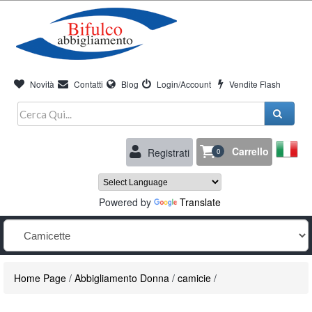
Novità
Contatti
Blog
Login/Account
Vendite Flash
Carrello
Registrati
0
Powered by
Translate
Home Page
/
Abbigliamento Donna
/
camicie
/