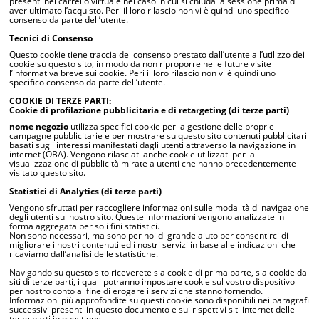
presenti nel carrello virtuale nel caso in cui si chiuda la sessione prima di
aver ultimato l’acquisto. Peri il loro rilascio non vi è quindi uno specifico
consenso da parte dell’utente.
Tecnici di Consenso
Questo cookie tiene traccia del consenso prestato dall’utente all’utilizzo dei
cookie su questo sito, in modo da non riproporre nelle future visite
l’informativa breve sui cookie. Peri il loro rilascio non vi è quindi uno
specifico consenso da parte dell’utente.
COOKIE DI TERZE PARTI:
Cookie di profilazione pubblicitaria e di retargeting (di terze parti)
nome negozio
utilizza specifici cookie per la gestione delle proprie
campagne pubblicitarie e per mostrare su questo sito contenuti pubblicitari
basati sugli interessi manifestati dagli utenti attraverso la navigazione in
internet (OBA). Vengono rilasciati anche cookie utilizzati per la
visualizzazione di pubblicità mirate a utenti che hanno precedentemente
visitato questo sito.
Statistici di Analytics (di terze parti)
Vengono sfruttati per raccogliere informazioni sulle modalità di navigazione
degli utenti sul nostro sito. Queste informazioni vengono analizzate in
forma aggregata per soli fini statistici.
Non sono necessari, ma sono per noi di grande aiuto per consentirci di
migliorare i nostri contenuti ed i nostri servizi in base alle indicazioni che
ricaviamo dall’analisi delle statistiche.
Navigando su questo sito riceverete sia cookie di prima parte, sia cookie da
siti di terze parti, i quali potranno impostare cookie sul vostro dispositivo
per nostro conto al fine di erogare i servizi che stanno fornendo.
Informazioni più approfondite su questi cookie sono disponibili nei paragrafi
successivi presenti in questo documento e sui rispettivi siti internet delle
terze parti in questione.