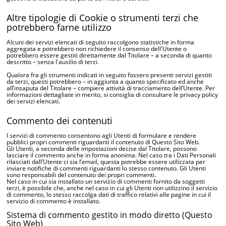
Altre tipologie di Cookie o strumenti terzi che
potrebbero farne utilizzo
Alcuni dei servizi elencati di seguito raccolgono statistiche in forma
aggregata e potrebbero non richiedere il consenso dell'Utente o
potrebbero essere gestiti direttamente dal Titolare – a seconda di quanto
descritto – senza l'ausilio di terzi.
Qualora fra gli strumenti indicati in seguito fossero presenti servizi gestiti
da terzi, questi potrebbero – in aggiunta a quanto specificato ed anche
all’insaputa del Titolare – compiere attività di tracciamento dell’Utente. Per
informazioni dettagliate in merito, si consiglia di consultare le privacy policy
dei servizi elencati.
Commento dei contenuti
I servizi di commento consentono agli Utenti di formulare e rendere
pubblici propri commenti riguardanti il contenuto di Questo Sito Web.
Gli Utenti, a seconda delle impostazioni decise dal Titolare, possono
lasciare il commento anche in forma anonima. Nel caso tra i Dati Personali
rilasciati dall’Utente ci sia l’email, questa potrebbe essere utilizzata per
inviare notifiche di commenti riguardanti lo stesso contenuto. Gli Utenti
sono responsabili del contenuto dei propri commenti.
Nel caso in cui sia installato un servizio di commenti fornito da soggetti
terzi, è possibile che, anche nel caso in cui gli Utenti non utilizzino il servizio
di commento, lo stesso raccolga dati di traffico relativi alle pagine in cui il
servizio di commento è installato.
Sistema di commento gestito in modo diretto (Questo
Sito Web)