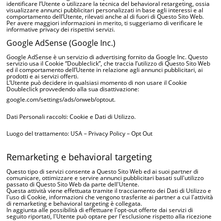
identificare l’Utente o utilizzare la tecnica del behavioral retargeting, ossia
visualizzare annunci pubblicitari personalizzati in base agli interessi e al
comportamento dell’Utente, rilevati anche al di fuori di Questo Sito Web.
Per avere maggiori informazioni in merito, ti suggeriamo di verificare le
informative privacy dei rispettivi servizi.
Google AdSense (Google Inc.)
Google AdSense è un servizio di advertising fornito da Google Inc. Questo
servizio usa il Cookie “Doubleclick”, che traccia l’utilizzo di Questo Sito Web
ed il comportamento dell’Utente in relazione agli annunci pubblicitari, ai
prodotti e ai servizi offerti.
L’Utente può decidere in qualsiasi momento di non usare il Cookie
Doubleclick provvedendo alla sua disattivazione:
google.com/settings/ads/onweb/optout
.
Dati Personali raccolti: Cookie e Dati di Utilizzo.
Luogo del trattamento: USA –
Privacy Policy
–
Opt Out
Remarketing e behavioral targeting
Questo tipo di servizi consente a Questo Sito Web ed ai suoi partner di
comunicare, ottimizzare e servire annunci pubblicitari basati sull'utilizzo
passato di Questo Sito Web da parte dell'Utente.
Questa attività viene effettuata tramite il tracciamento dei Dati di Utilizzo e
l'uso di Cookie, informazioni che vengono trasferite ai partner a cui l'attività
di remarketing e behavioral targeting è collegata.
In aggiunta alle possibilità di effettuare l'opt-out offerte dai servizi di
seguito riportati, l'Utente può optare per l'esclusione rispetto alla ricezione