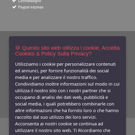
Contrassegno
Paypal express
Newsletters
Iscriviti Gratis
🍪 Questo sito web utilizza i cookie, Accetta
Cookies & Policy Sulla Privacy?
Indica qui la tua email per ricevere sconti e newsletter.
Consenso
Utilizziamo i cookie per personalizzare contenuti
ed annunci, per fornire funzionalità dei social
Privacy
media e per analizzare il nostro traffico.
Facebook
Condividiamo inoltre informazioni sul modo in cui
utilizza il nostro sito con i nostri partner che si
Seguici
Su
occupano di analisi dei dati web, pubblicità e
social media, i quali potrebbero combinarle con
altre informazioni che ha fornito loro o che hanno
raccolto dal suo utilizzo dei loro servizi.
Acconsenta ai nostri cookie se continua ad
©
Copyright 2026
Bifulco Abbigliamento
- P.Iva: 07252141218
utilizzare il nostro sito web. Ti Ricordiamo che