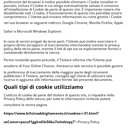
preferenze del browser è inoltre possibile eliminare i Cookie installati in
passato, incluso il Cookie in cui venga eventualmente salvato il consenso
all'installazione di Cookie da parte di questo sito. È importante notare che
disabilitando tutti i Cookie, il funzionamento di questo sito potrebbe essere
compromesso. L'Utente può trovare informazioni su come gestire i Cookie
nel suo browser ai seguenti indirizzi:
Google Chrome
,
Mozilla Firefox
,
Apple
Safari
e
Microsoft Windows Explorer
.
In caso di servizi erogati da terze parti, l'Utente può inoltre esercitare il
proprio diritto ad opporsi al tracciamento informandosi tramite la privacy
policy della terza parte, tramite il link di opt out se esplicitamente fornito o
contattando direttamente la stessa.
Fermo restando quanto precede, il Titolare informa che l’Utente può
avvalersi di
Your Online Choices
. Attraverso tale servizio è possibile gestire
le preferenze di tracciamento della maggior parte degli strumenti
pubblicitari. Il Titolare, pertanto, consiglia agli Utenti di utilizzare tale
risorsa in aggiunta alle informazioni fornite dal presente documento.
Quali tipi di cookie utilizziamo
L’utilizzo di cookie da parte del titolare di questo sito, si inquadra nella
Privacy Policy dello stesso; per tutte le informazioni richieste potete
consultare la nostra pagina
https://www.bifulcoabbigliamento.it/cookies-i-31.html?
osComm=pecuf1gghn63s56ku7mhdtsqq7
">Privacy Policy