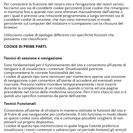
Per consentire la fruizione del nostro sito e l’erogazione dei nostri servizi,
facciamo uso sia di cosiddetti cookie persistenti (cioè cookie che rimangono
in memoria fino a quando non sono eliminati manualmente dall’utente o
per i quali è prevista una rimozione programmata a lungo termine) sia di
cosiddetti cookie di sessione, che non sono memorizzati in modo
persistente sul computer del visitatore e scompaiono con la chiusura del
browser.
Utilizziamo cookie di tipologie differenti con specifiche funzioni che
possiamo così classificare:
COOKIE DI PRIME PARTI:
Tecnici di sessione e navigazione
Sono fondamentali per il funzionamento del sito e consentono all’utente di
navigare e di visualizzare i contenuti. Disattivandoli potreste
compromettere le corrette funzionalità del sito.
I cookie di questo tipo sono necessari per mantenere aperta una sessione
di navigazione o per consentire all’utente di accedere ad eventuali aree
riservate. Possono inoltre ricordare temporaneamente i testi inseriti
durante la compilazione di un modulo, quando si torna ad una pagina
precedente nel corso della medesima sessione. Peri il loro rilascio non vi è
quindi uno specifico consenso da parte dell’utente.
Tecnici Funzionali
Consentono all’utente di sfruttare in maniera ottimale le funzioni del sito e
di fruire di una navigazione più confortevole. Il sito funziona in modo ideale
se questi cookie sono abilitati, ma è comunque possibile scegliere di non
attivarli sul proprio dispositivo.
I cookie di questo tipo memorizzano in quale lingua l’utente preferisce
visualizzare i nostri contenuti o salvano (per un periodo limitato) gli articoli