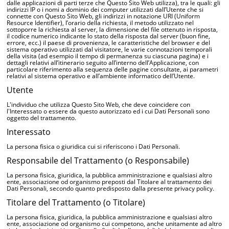
dalle applicazioni di parti terze che Questo Sito Web utilizza), tra le quali: gli
indirizzi IP o i nomi a dominio dei computer utilizzati dall’Utente che si
connette con Questo Sito Web, gli indirizzi in notazione URI (Uniform
Resource Identifier), l’orario della richiesta, il metodo utilizzato nel
sottoporre la richiesta al server, la dimensione del file ottenuto in risposta,
il codice numerico indicante lo stato della risposta dal server (buon fine,
errore, ecc.) il paese di provenienza, le caratteristiche del browser e del
sistema operativo utilizzati dal visitatore, le varie connotazioni temporali
della visita (ad esempio il tempo di permanenza su ciascuna pagina) e i
dettagli relativi all’itinerario seguito all’interno dell’Applicazione, con
particolare riferimento alla sequenza delle pagine consultate, ai parametri
relativi al sistema operativo e all’ambiente informatico dell’Utente.
Utente
L'individuo che utilizza Questo Sito Web, che deve coincidere con
l'Interessato o essere da questo autorizzato ed i cui Dati Personali sono
oggetto del trattamento.
Interessato
La persona fisica o giuridica cui si riferiscono i Dati Personali.
Responsabile del Trattamento (o Responsabile)
La persona fisica, giuridica, la pubblica amministrazione e qualsiasi altro
ente, associazione od organismo preposti dal Titolare al trattamento dei
Dati Personali, secondo quanto predisposto dalla presente privacy policy.
Titolare del Trattamento (o Titolare)
La persona fisica, giuridica, la pubblica amministrazione e qualsiasi altro
ente, associazione od organismo cui competono, anche unitamente ad altro