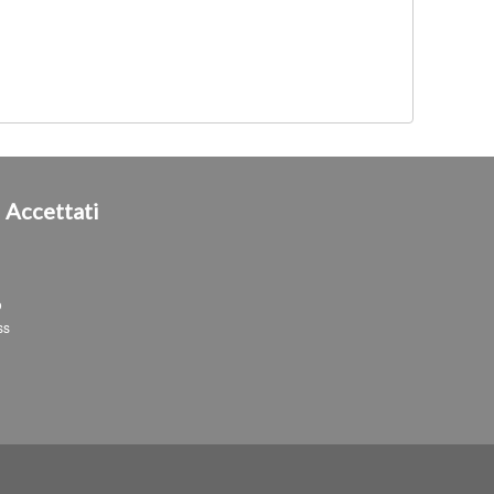
i
Accettati
o
ss