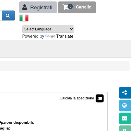
Registrati
Carrello
0
Powered by
Translate
Calcola la spedizione
€ 44,90
pzioni disponibili:
aglia: