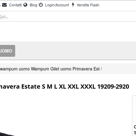
à
Contatti
Blog
Login/Account
Vendite Flash
 UOMO
 wampum uomo Wampum Gilet uomo Primavera Est
/
vera Estate S M L XL XXL XXXL 19209-2920
O
T