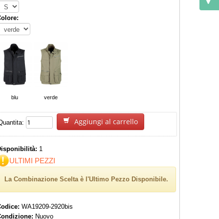
olore:
blu
verde
Aggiungi al carrello
Quantita:
isponibilità:
1
ULTIMI PEZZI
La Combinazione Scelta è l'Ultimo Pezzo Disponibile.
Codice:
WA19209-2920bis
Condizione:
Nuovo