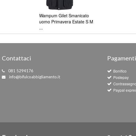
Wampum Gilet Smanicato
uomo Primavera Estate S M
...
Contattaci
Pagament
081 5294176
Bonifico
info@bifulcoabbigliamento.it
Postepay
Contrassegn
Paypal expre