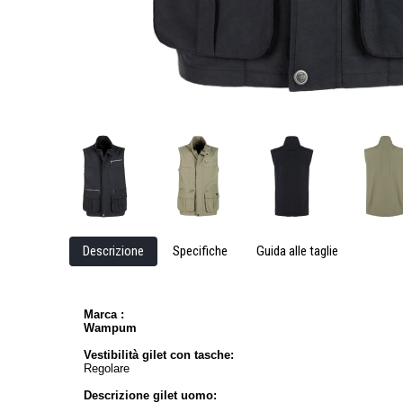
Descrizione
Specifiche
Guida alle taglie
Marca :
Wampum
Vestibilità gilet con tasche:
Regolare
Descrizione gilet uomo: