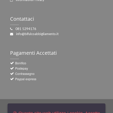
Contattaci
081 5294176
info@bifulcoabbigliamento.it
Pagamenti
Accettati
Bonifico
Postepay
Contrassegno
Paypal express
Newsletters
Iscriviti Gratis