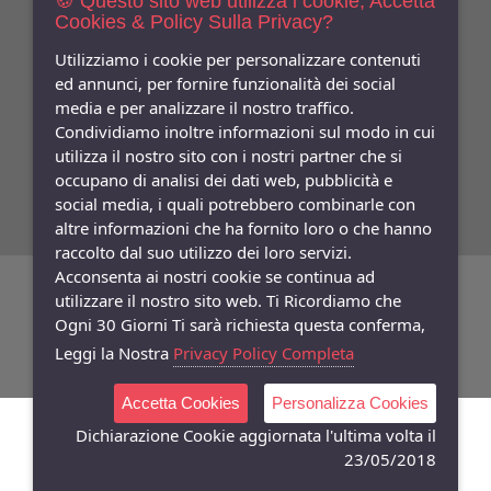
🍪 Questo sito web utilizza i cookie, Accetta
Cookies & Policy Sulla Privacy?
Indica qui la tua email per ricevere sconti e newsletter.
Consenso
Utilizziamo i cookie per personalizzare contenuti
ed annunci, per fornire funzionalità dei social
Privacy
media e per analizzare il nostro traffico.
Facebook
Condividiamo inoltre informazioni sul modo in cui
utilizza il nostro sito con i nostri partner che si
Seguici
Su
occupano di analisi dei dati web, pubblicità e
social media, i quali potrebbero combinarle con
altre informazioni che ha fornito loro o che hanno
raccolto dal suo utilizzo dei loro servizi.
Acconsenta ai nostri cookie se continua ad
©
Copyright 2026
Bifulco Abbigliamento
- P.Iva: 07252141218
utilizzare il nostro sito web. Ti Ricordiamo che
Ogni 30 Giorni Ti sarà richiesta questa conferma,
Powered:
synchrosystem labs
- Design:
adesigner
Leggi la Nostra
Privacy Policy Completa
Accetta Cookies
Personalizza Cookies
Dichiarazione Cookie aggiornata l'ultima volta il
23/05/2018