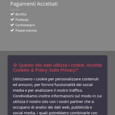
Pagamenti
Accettati
Bonifico
Postepay
Contrassegno
Paypal express
Newsletters
Iscriviti Gratis
🍪 Questo sito web utilizza i cookie, Accetta
Cookies & Policy Sulla Privacy?
Indica qui la tua email per ricevere sconti e newsletter.
Consenso
Utilizziamo i cookie per personalizzare contenuti
ed annunci, per fornire funzionalità dei social
Privacy
media e per analizzare il nostro traffico.
Facebook
Condividiamo inoltre informazioni sul modo in cui
utilizza il nostro sito con i nostri partner che si
Seguici
Su
occupano di analisi dei dati web, pubblicità e
social media, i quali potrebbero combinarle con