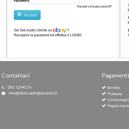
Password
Hai perso la password?
Accedi
Sei Già nostro cliente su
?
Recupera la password ed effettua il LOGIN!
Contattaci
Pagament
081 5294176
Bonifico
info@bifulcoabbigliamento.it
Postepay
Contrassegn
Paypal expre