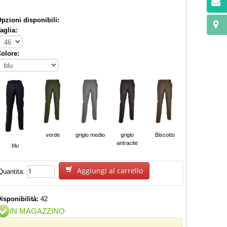
pzioni disponibili:
aglia:
olore:
verde
grigio medio
grigio
Biscotto
antracite
blu
Aggiungi al carrello
Quantita:
isponibilità:
42
IN MAGAZZINO