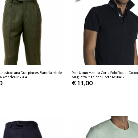
lassico Lana Due pinces Flanella Made
Polo Uomo Manica Corta Polo Piquet Coton
sca America M2204
Maglietta Maniche Corte M28417
0
€ 11,00