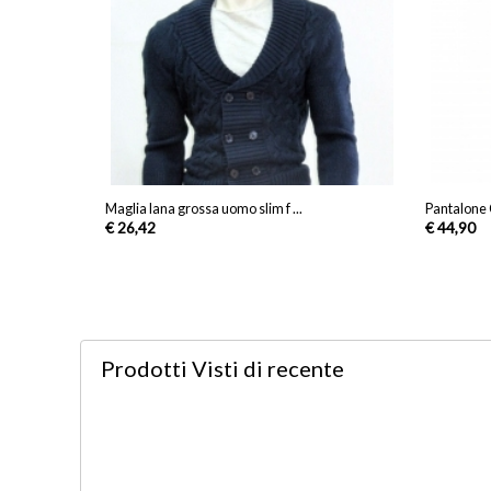
Maglia lana grossa uomo slim f ...
Pantalone 
€ 26,42
€ 44,90
Prodotti Visti
di recente