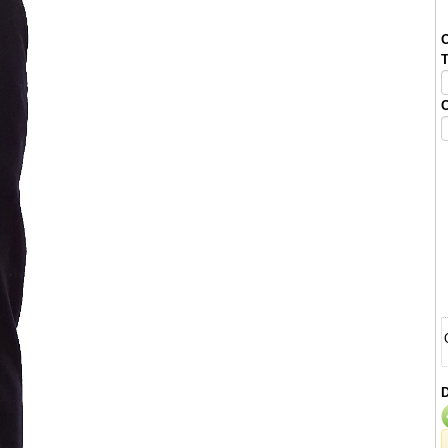
O
T
C
D