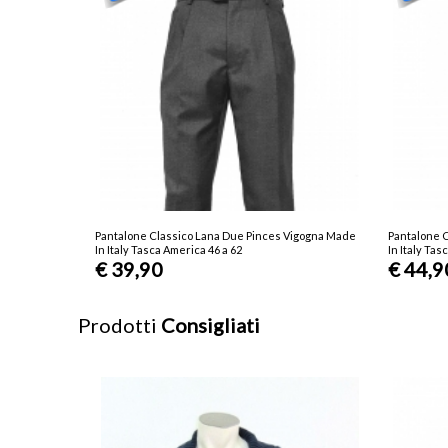
Pantalone Classico Lana Due Pinces Vigogna Made
Pantalone C
In Italy Tasca America 46 a 62
In Italy Ta
€ 39,90
€ 44,9
Prodotti
Consigliati