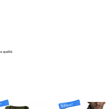
ta qualità
e?
Ti Piace?