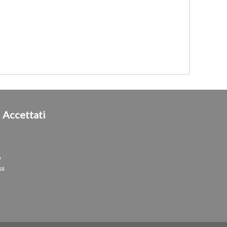
i
Accettati
o
ss