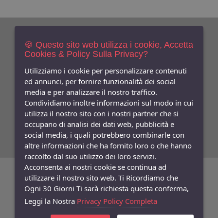
Newsletters
Iscriviti Gratis
🍪 Questo sito web utilizza i cookie, Accetta
Cookies & Policy Sulla Privacy?
Indica qui la tua email per ricevere sconti e newsletter.
Consenso
Utilizziamo i cookie per personalizzare contenuti
ed annunci, per fornire funzionalità dei social
Privacy
media e per analizzare il nostro traffico.
Facebook
Condividiamo inoltre informazioni sul modo in cui
utilizza il nostro sito con i nostri partner che si
Seguici
Su
occupano di analisi dei dati web, pubblicità e
social media, i quali potrebbero combinarle con
altre informazioni che ha fornito loro o che hanno
raccolto dal suo utilizzo dei loro servizi.
Acconsenta ai nostri cookie se continua ad
©
Copyright 2026
Bifulco Abbigliamento
- P.Iva: 07252141218
utilizzare il nostro sito web. Ti Ricordiamo che
Ogni 30 Giorni Ti sarà richiesta questa conferma,
Powered:
synchrosystem labs
- Design:
adesigner
Leggi la Nostra
Privacy Policy Completa