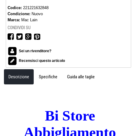
Codice:
221221632848
Condizione:
Nuovo
Marca:
Mac Lain
CONDIVIDI SU
Sei un rivenditore?
Recensisci questo articolo
Descrizione
Specifiche
Guida alle taglie
Bi Store
Abbigliamento