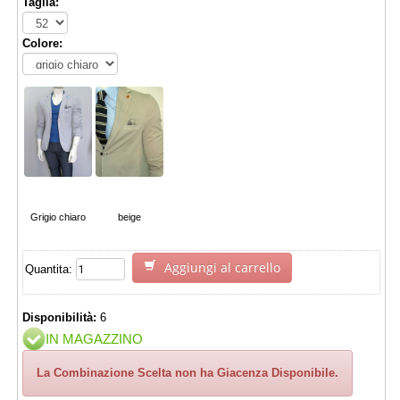
Taglia:
Colore:
Grigio chiaro
beige
Aggiungi al carrello
Quantita:
Disponibilità:
6
IN MAGAZZINO
La Combinazione Scelta non ha Giacenza Disponibile.