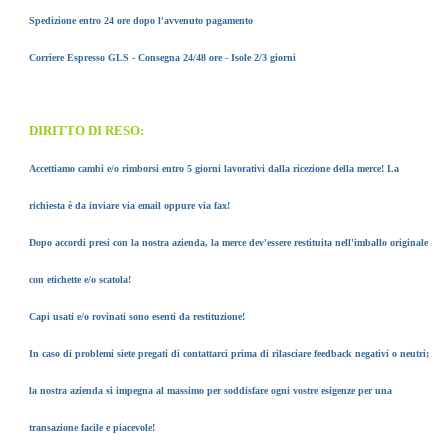
Spedizione entro 24 ore dopo l'avvenuto pagamento
Corriere Espresso GLS - Consegna 24/48 ore - Isole 2/3 giorni
DIRITTO DI RESO:
Accettiamo cambi e/o rimborsi entro 5 giorni lavorativi dalla ricezione della merce! La
richiesta è da inviare via email oppure via fax!
Dopo accordi presi con la nostra azienda, la merce dev'essere restituita nell'imballo originale
con etichette e/o scatola!
Capi usati e/o rovinati sono esenti da restituzione!
In caso di problemi siete pregati di contattarci prima di rilasciare feedback negativi o neutri;
la nostra azienda si impegna al massimo per soddisfare ogni vostre esigenze per una
transazione facile e piacevole!