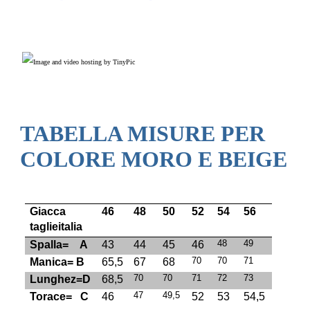
TABELLA MISURE PER
COLORE MORO E BEIGE
Giacca
46
48
50
52
54
56
taglieitalia
48
49
Spalla= A
43
44
45
46
70
70
71
Manica= B
65,5
67
68
70
70
71
72
73
Lunghez=D
68,5
47
49,5
Torace= C
46
52
53
54,5