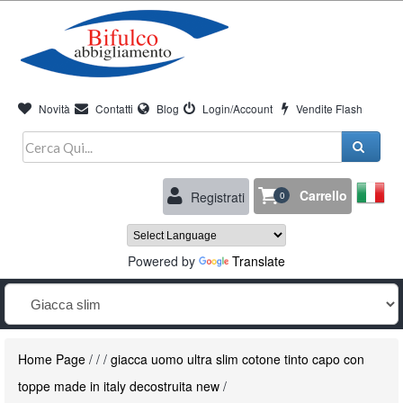
Novità
Contatti
Blog
Login/Account
Vendite Flash
Carrello
Registrati
0
Powered by
Translate
Home Page
/
/
/
giacca uomo ultra slim cotone tinto capo con
toppe made in italy decostruita new
/