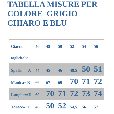
TABELLA MISURE PER
COLORE GRIGIO
CHIARO E BLU
Giacca
46
48
50
52
54
56
taglieitalia
50
51
Spalla= A
44
45
46
48,5
70
71
72
Manica= B
66
67
69
70
71
72
73
74
Lunghez=D
69
50
52
Torace= C
48
54,5
56
57